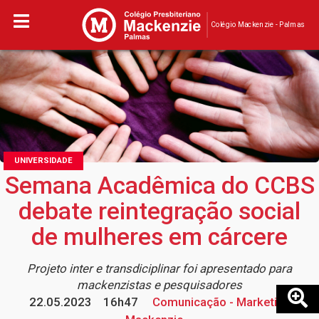
Colégio Mackenzie - Palmas
UNIVERSIDADE
Semana Acadêmica do CCBS
debate reintegração social
de mulheres em cárcere
Projeto inter e transdiciplinar foi apresentado para
mackenzistas e pesquisadores
22.05.2023
16h47
Comunicação - Marketing