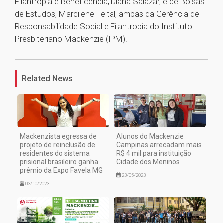
Filantropia e Beneficência, Diana Salazar, e de Bolsas
de Estudos, Marcilene Feital, ambas da Gerência de
Responsabilidade Social e Filantropia do Instituto
Presbiteriano Mackenzie (IPM).
1
Related News
Mackenzista egressa de
Alunos do Mackenzie
projeto de reinclusão de
Campinas arrecadam mais
residentes do sistema
R$ 4 mil para instituição
prisional brasileiro ganha
Cidade dos Meninos
prêmio da Expo Favela MG
23/05/2023
03/10/2023