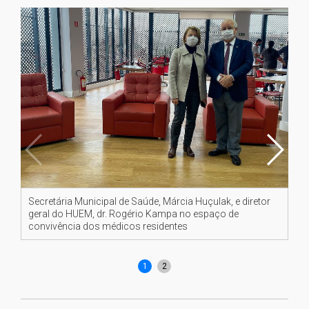
Secretária Municipal de Saúde, Márcia Huçulak, e diretor
Da 
geral do HUEM, dr. Rogério Kampa no espaço de
de
convivência dos médicos residentes
HU
Am
1
2