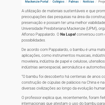
Mackenzie Portal
Colégios
Palmas
Notícias
Proj
A utilização de materiais sustentáveis e que p
preocupações das pesquisas na área da construçã
preservação e possam ter uma melhor viabilidad
Universidade Presbiteriana Mackenzie (UPM), orga
Alfonso Pappalardo. O
Na Lupa!
conversou com o
possibilidades.
De acordo com Pappalardo, o bambu é uma matéri
aplicações, como instrumentos musicais, indústri
moveleira, indústria de papel e celulose, utensíl
indústrias aeroespacial, aeronáutica e automotiv
“O bambu foi descoberto há centenas de anos como
construção de cúpulas de palácios na China e na 
diversas civilizações ao longo da evolução human
O professor explica que, recentemente, foram fei
internacionais que atestam o uso do bambu para 