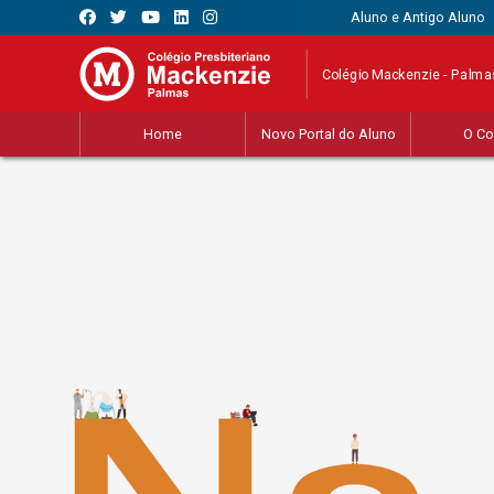
Aluno e Antigo Aluno
Colégio Mackenzie - Palma
Home
Novo Portal do Aluno
O Co