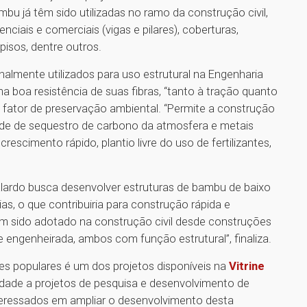
bu já têm sido utilizadas no ramo da construção civil,
ciais e comerciais (vigas e pilares), coberturas,
pisos, dentre outros.
onalmente utilizados para uso estrutural na Engenharia
a boa resistência de suas fibras, “tanto à tração quanto
fator de preservação ambiental. “Permite a construção
ade de sequestro de carbono da atmosfera e metais
scimento rápido, plantio livre do uso de fertilizantes,
alardo busca desenvolver estruturas de bambu de baixo
s, o que contribuiria para construção rápida e
tem sido adotado na construção civil desde construções
e engenheirada, ambos com função estrutural”, finaliza.
es populares é um dos projetos disponíveis na
Vitrine
ilidade a projetos de pesquisa e desenvolvimento de
teressados em ampliar o desenvolvimento desta