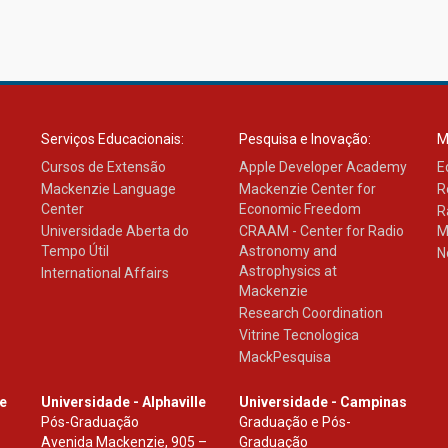
Serviços Educacionais:
Pesquisa e Inovação:
M
Cursos de Extensão
Apple Developer Academy
E
Mackenzie Language
Mackenzie Center for
R
Center
Economic Freedom
R
Universidade Aberta do
CRAAM - Center for Radio
M
Tempo Útil
Astronomy and
N
Astrophysics at
International Affairs
Mackenzie
Research Coordination
Vitrine Tecnologica
MackPesquisa
le
Universidade - Alphaville
Universidade - Campinas
Pós-Graduação
Graduação e Pós-
Avenida Mackenzie, 905 –
Graduação