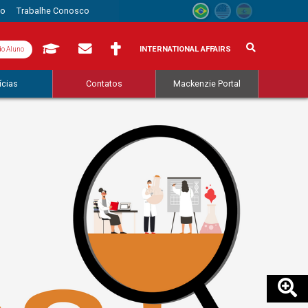
to
Trabalhe Conosco
INTERNATIONAL AFFAIRS
do Aluno
ícias
Contatos
Mackenzie Portal