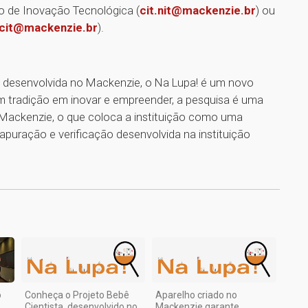
 de Inovação Tecnológica (
cit.nit@mackenzie.br
) ou
cit@mackenzie.br
).
ca desenvolvida no Mackenzie, o Na Lupa! é um novo
m tradição em inovar e empreender, a pesquisa é uma
ackenzie, o que coloca a instituição como uma
, apuração e verificação desenvolvida na instituição
1
o
Conheça o Projeto Bebê
Aparelho criado no
Cientista, desenvolvido no
Mackenzie garante