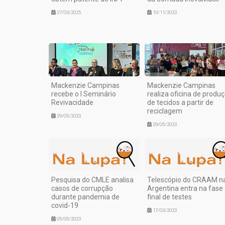
27/03/2025
10/11/2023
Mackenzie Campinas
Mackenzie Campinas
recebe o I Seminário
realiza oficina de produ
Revivacidade
de tecidos a partir de
reciclagem
29/05/2023
29/05/2023
Pesquisa do CMLE analisa
Telescópio do CRAAM n
casos de corrupção
Argentina entra na fase
durante pandemia de
final de testes
covid-19
17/03/2023
05/05/2023