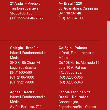
2º Andar – Prédio 5
Av. Brasil, 1220
Tamboré , Barueri
Jd. Guanabara, Campinas
SP
,
06460-130
SP
,
13073-148
(11) 3555-2048/2022.
(19) 3211-4100
Colégio - Brasília
Colégio - Palmas
Infantil, Fundamental e
Infantil, Fundamental e
Médio
Médio
SHIS Ql 05 Chác. 74
Qd.108 Norte, Alameda 16
Lago Sul, Brasília
Lote 10 A, Palmas
DF
,
71600-500
TO
,
77006-902
(61) 2106-9000
(63) 3236-5366
(61) 3521-9000
(63) 3236-5340
Agnes – Recife
Escola Técnica Vital
Infantil, Fundamental e
Brasil – Dourados
Médio
Capacitação,
Av. Rui Barbosa, 704
Especialização e Cursos