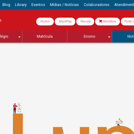
Blog
Library
Eventos
Mídias / Notícias
Colaboradores
Atendimen
s
Alumni
MackPlay
Revista
MackStore
Portal 
légio
Matrícula
Ensino
Not