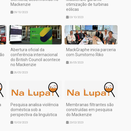
Mackenzie
otimização de turbinas
eólicas
09/10/2023
03/10/2023
Abertura oficial da
MackGraphe inicia parceria
ção
conferência internacional
com Sumitomo Riko
do British Council acontece
26/05/2023
no Mackenzie
26/05/2023
a
Pesquisa analisa violência
Membranas filtrantes são
doméstica sob a
construídas em pesquisa
perspectiva da linguística
do Mackenzie
10/03/2023
23/02/2023