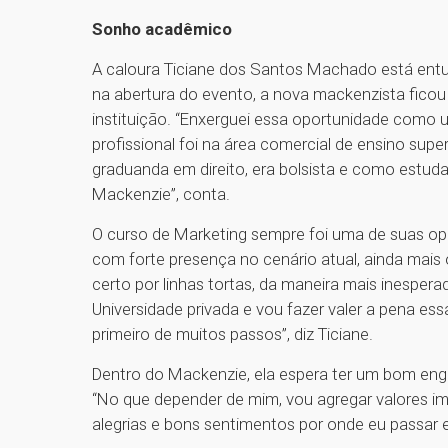
Sonho acadêmico
A caloura Ticiane dos Santos Machado está entu
na abertura do evento, a nova mackenzista ficou
instituição. “Enxerguei essa oportunidade como u
profissional foi na área comercial de ensino sup
graduanda em direito, era bolsista e como estud
Mackenzie”, conta.
O curso de Marketing sempre foi uma de suas opç
com forte presença no cenário atual, ainda mais
certo por linhas tortas, da maneira mais inesper
Universidade privada e vou fazer valer a pena e
primeiro de muitos passos”, diz Ticiane.
Dentro do Mackenzie, ela espera ter um bom enga
“No que depender de mim, vou agregar valores i
alegrias e bons sentimentos por onde eu passar 