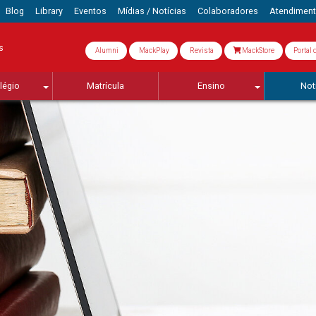
Blog
Library
Eventos
Mídias / Notícias
Colaboradores
Atendimen
s
Alumni
MackPlay
Revista
MackStore
Portal 
légio
Matrícula
Ensino
Not