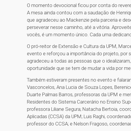
O momento devocional ficou por conta do reveren
A mesa ainda contou com a saudação de Henrique
que agradeceu ao Mackenzie pela parceria e des
perseverar nesse caminho, até a vitória. Aprove
vocês, é um momento único. Cada uma dedicando
O pró-reitor de Extensão e Cultura da UPM, Mar
evento e reforçou a importância do projeto, por se
agradeceu a todas as pessoas que o idealizaram,
oportunidade que se tem de mudar a vida por mei
Também estiveram presentes no evento e falaram
Vasconcelos, Ana Lucia de Souza Lopes, Berenice 
Duarte Palmas Barros, professoras da UPM e mem
Residentes do Sistema Carcerário no Ensino Super
professora Liliane Segura; Natacha Bertoia, coo
Aplicadas (CCSA) da UPM; Luis Raghi, coordenad
professor do CCSA; e Nelson Fragoso, coordena