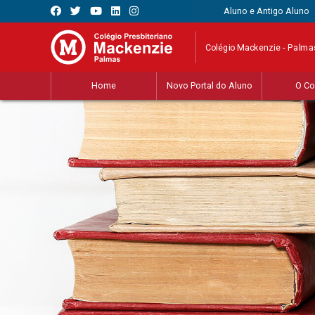
Aluno e Antigo Aluno
Colégio Mackenzie - Palma
Home
Novo Portal do Aluno
O Co