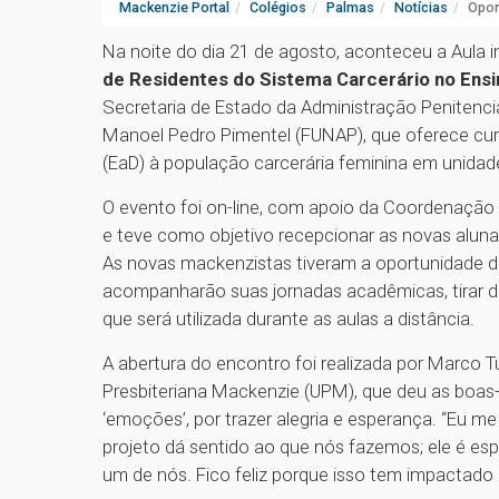
Mackenzie Portal
Colégios
Palmas
Notícias
Opor
Na noite do dia 21 de agosto, aconteceu a Aula 
de Residentes do Sistema Carcerário no Ensi
Secretaria de Estado da Administração Penitenci
Manoel Pedro Pimentel (FUNAP), que oferece cu
(EaD) à população carcerária feminina em unidade
O evento foi on-line, com apoio da Coordenação 
e teve como objetivo recepcionar as novas alunas
As novas mackenzistas tiveram a oportunidade d
acompanharão suas jornadas acadêmicas, tirar d
que será utilizada durante as aulas a distância.
A abertura do encontro foi realizada por Marco Tu
Presbiteriana Mackenzie (UPM), que deu as boas-
‘emoções’, por trazer alegria e esperança. “Eu m
projeto dá sentido ao que nós fazemos; ele é esp
um de nós. Fico feliz porque isso tem impactado a