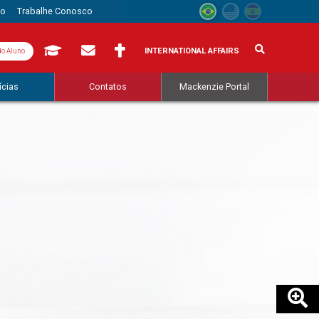
to
Trabalhe Conosco
INTERNATIONAL AFFAIRS
do Aluno
ícias
Contatos
Mackenzie Portal