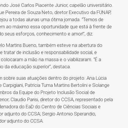
do José Carlos Piacente Junior, capelão universitário.
 Pereira de Souza Neto, diretor Executivo da FUNAP,
ejou a todas alunas uma ótima jornada. “Temos de
item ao máximo essa oportunidade que está à frente de
 seus esforços, conhecimento e amor!”, diz.
celo Martins Bueno, também esteve na abertura do
 tratar de inclusão e responsabilidade social, e
 colocaram a mão na massa e o viabilizaram. “É a
o da educação superior”, destaca.
 sobre suas atuações dentro do projeto: Ana Lúcia
Carpigiani, Patrícia Tuma Martins Bertolini e Solange
bros da Equipe do Projeto Inclusão Social de
ior; Claudio Parisi, diretor do CCSA, representado pela
rdenadora do EaD do Centro de Ciências Sociais e
or adjunto do CCSA; Sergio Antonio Sperandio,
dor adjunto do CCSA.