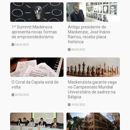
1º Summit MackInova
Antigo presidente do
apresenta novas formas
Mackenzie, José Inácio
de empreendedorismo
Ramos, recebe placa
histórica
24/05/2022
20/05/2022
O Coral da Capela está de
Mackenzista garante vaga
volta
no Campeonato Mundial
Universitário de xadrez na
20/05/2022
Bélgica
19/05/2022