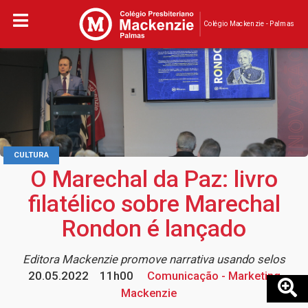
Colégio Mackenzie - Palmas
CULTURA
O Marechal da Paz: livro
filatélico sobre Marechal
Rondon é lançado
Editora Mackenzie promove narrativa usando selos
20.05.2022
11h00
Comunicação - Marketing
Mackenzie