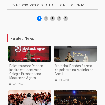
Rev. Roberto Brasileiro. FOTO: Dago Nogueira/NTAI
Pr
No
1
2
3
4
5
Related News
Palestra sobre Rondon
Marechal Rondon é tema
inspira estudantes no
de palestra na Marinha do
Colégio Presbiteriano
Brasil
Mackenzie Agnes
10/10/2023
04/11/2024