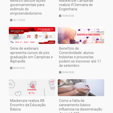
Ministro discute ações
Mackenzie Campinas
governamentais para
realiza VI Semana de
estímulo do
Engenharia
empreendedorismo
15/09/2020
16/11/2023
Série de webinars
Benefício de
apresenta cursos de pós-
Conectividade: alunos
graduação em Campinas e
bolsistas e prounistas
Alphaville
podem se inscrever até 11
de setembro
09/09/2020
09/09/2020
Mackenzie realiza XIII
Como a falta de
Encontro da Educação
saneamento básico
Básica
influencia na disseminação