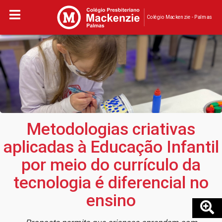
Colégio Mackenzie - Palmas
Metodologias criativas
aplicadas à Educação Infantil
por meio do currículo da
tecnologia é diferencial no
ensino