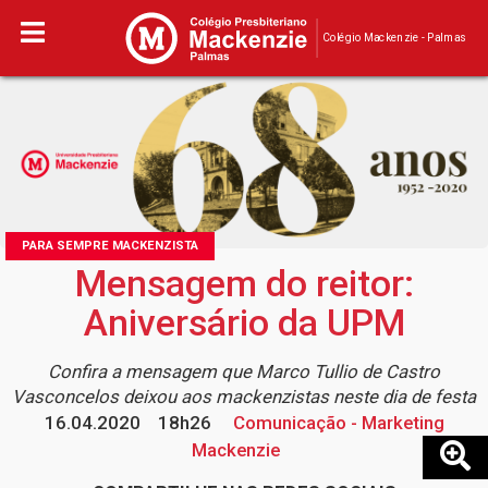
Colégio Mackenzie - Palmas
PARA SEMPRE MACKENZISTA
Mensagem do reitor:
Aniversário da UPM
Confira a mensagem que Marco Tullio de Castro
Vasconcelos deixou aos mackenzistas neste dia de festa
16.04.2020
18h26
Comunicação - Marketing
Mackenzie