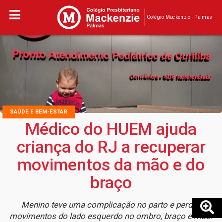
Colégio Mackenzie - Palmas
SAÚDE E BEM-ESTAR
Médico do HUEM ajuda
criança do RJ a recuperar
movimentos da mão e do
braço
Menino teve uma complicação no parto e perdeu
movimentos do lado esquerdo no ombro, braço e mão.