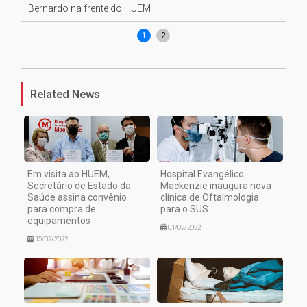
Bernardo na frente do HUEM
Dr
1
2
Related News
Em visita ao HUEM,
Hospital Evangélico
Secretário de Estado da
Mackenzie inaugura nova
Saúde assina convênio
clínica de Oftalmologia
para compra de
para o SUS
equipamentos
01/02/2022
15/02/2022