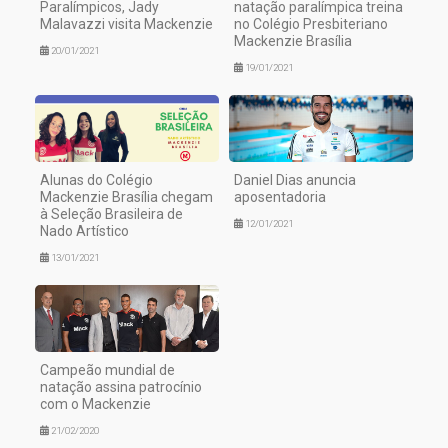
Paralímpicos, Jady
natação paralímpica treina
Malavazzi visita Mackenzie
no Colégio Presbiteriano
Mackenzie Brasília
20/01/2021
19/01/2021
Alunas do Colégio
Daniel Dias anuncia
Mackenzie Brasília chegam
aposentadoria
à Seleção Brasileira de
12/01/2021
Nado Artístico
13/01/2021
Campeão mundial de
natação assina patrocínio
com o Mackenzie
21/02/2020