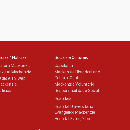
ídias / Notícias:
Sociais e Culturais:
ditora Mackenzie
Capelania
evista Mackenzie
Mackenzie Historical and
Cultural Center
ádio e TV Web
ackenzie
Mackenzie Voluntário
otícias
Responsabilidade Social
Hospitais:
Hospital Universitário
Evangélico Mackenzie
Hospital Evangélico