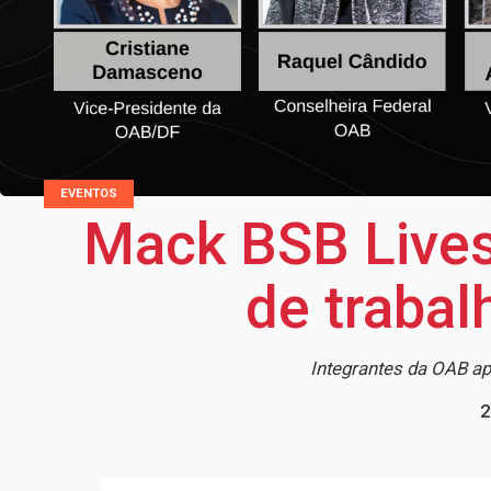
EVENTOS
Mack BSB Lives
de trabal
Integrantes da OAB 
2