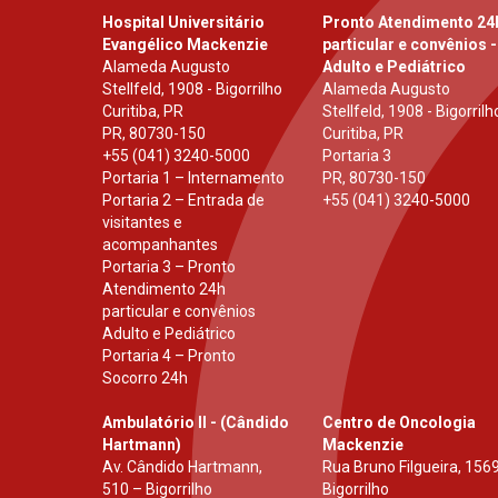
Hospital Universitário
Pronto Atendimento 24
Evangélico Mackenzie
particular e convênios -
Alameda Augusto
Adulto e Pediátrico
Stellfeld, 1908 - Bigorrilho
Alameda Augusto
Curitiba, PR
Stellfeld, 1908 - Bigorrilh
PR
,
80730-150
Curitiba, PR
+55 (041) 3240-5000
Portaria 3
Portaria 1 – Internamento
PR
,
80730-150
Portaria 2 – Entrada de
+55 (041) 3240-5000
visitantes e
acompanhantes
Portaria 3 – Pronto
Atendimento 24h
particular e convênios
Adulto e Pediátrico
Portaria 4 – Pronto
Socorro 24h
Ambulatório II - (Cândido
Centro de Oncologia
Hartmann)
Mackenzie
Av. Cândido Hartmann,
Rua Bruno Filgueira, 1569
510 – Bigorrilho
Bigorrilho