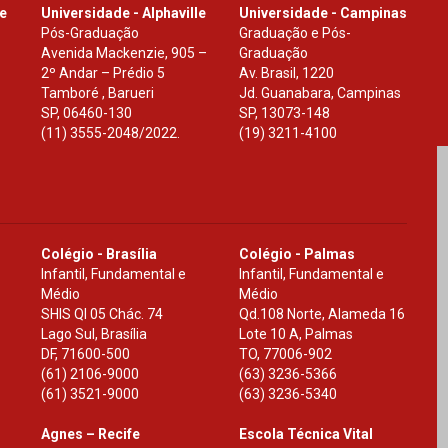
le
Universidade - Alphaville
Universidade - Campinas
Pós-Graduação
Graduação e Pós-
Avenida Mackenzie, 905 –
Graduação
2º Andar – Prédio 5
Av. Brasil, 1220
Tamboré , Barueri
Jd. Guanabara, Campinas
SP
,
06460-130
SP
,
13073-148
(11) 3555-2048/2022.
(19) 3211-4100
Colégio - Brasília
Colégio - Palmas
Infantil, Fundamental e
Infantil, Fundamental e
Médio
Médio
SHIS Ql 05 Chác. 74
Qd.108 Norte, Alameda 16
Lago Sul, Brasília
Lote 10 A, Palmas
DF
,
71600-500
TO
,
77006-902
(61) 2106-9000
(63) 3236-5366
(61) 3521-9000
(63) 3236-5340
Agnes – Recife
Escola Técnica Vital