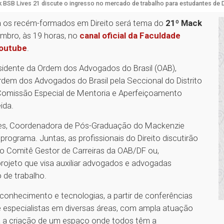
 BSB Lives 21 discute o ingresso no mercado de trabalho para estudantes de D
a os recém-formados em Direito será tema do
21º Mack
vembro, às 19 horas, no
canal oficial da Faculdade
Youtube
.
esidente da Ordem dos Advogados do Brasil (OAB),
rdem dos Advogados do Brasil pela Seccional do Distrito
a Comissão Especial de Mentoria e Aperfeiçoamento
eida.
es, Coordenadora de Pós-Graduação do Mackenzie
programa. Juntas, as profissionais do Direito discutirão
 o Comitê Gestor de Carreiras da OAB/DF ou,
projeto que visa auxiliar advogados e advogadas
 de trabalho.
conhecimento e tecnologias, a partir de conferências
 e especialistas em diversas áreas, com ampla atuação
a criação de um espaço onde todos têm a