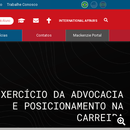
to
Trabalhe Conosco
INTERNATIONAL AFFAIRS
do Aluno
ícias
Contatos
Mackenzie Portal