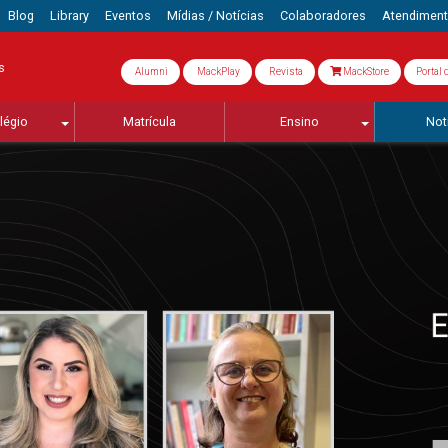
Blog
Library
Eventos
Mídias / Notícias
Colaboradores
Atendimen
s
Alumni
MackPlay
Revista
MackStore
Portal 
légio
Matrícula
Ensino
Not