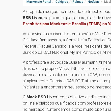
Mackenzie Portal
Colégios
Palmas
Notícias
Mack
A etapa de inserção no mercado de trabalho par
BSB Lives
, na próxima quarta-feira, dia 4 de no
Presbiteriana Mackenzie Brasília (FPMB) no 
As convidadas a discutir o tema serão a Vice-Pr
Cristiane Damasceno, a Conselheira Federal da O
Federal , Raquel Cândido, e a Vice Presidente d
Jurídico da OAB Nacional, Alynne Patrício de Alm
A professora e advogada Júlia Maurmann Ximen
Brasília e do próprio Mack BSB Lives, conduzirá o 
diversas iniciativas das seccionais da OAB, como
simplesmente, Carreiras OAB-DF. Trata-se de um 
iniciantes a encontrarem seu espaço no mercado
O
Mack BSB Lives
tem o objetivo de disseminar 
on-line e diálogos qualificados com professores
no mercado. “Entendemos como muito oportuna 