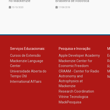
no Mackenzie
Brasileira de Robótica
15/10/2020
17/08/2018
Serviços Educacionais:
Pesquisa e Inovação:
M
Cursos de Extensão
Apple Developer Academy
E
Mackenzie Language
Mackenzie Center for
R
Center
Economic Freedom
R
Universidade Aberta do
CRAAM - Center for Radio
M
Tempo Útil
Astronomy and
N
Astrophysics at
International Affairs
Mackenzie
Research Coordination
Vitrine Tecnologica
MackPesquisa