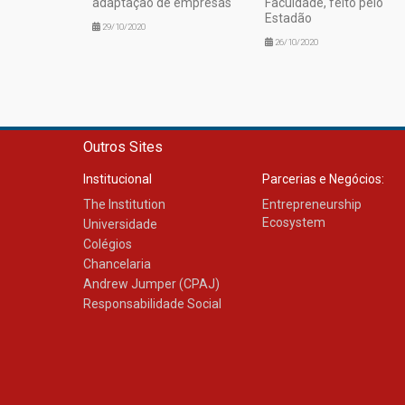
adaptação de empresas
Faculdade, feito pelo
Estadão
29/10/2020
26/10/2020
Outros Sites
Institucional
Parcerias e Negócios:
The Institution
Entrepreneurship
Ecosystem
Universidade
Colégios
Chancelaria
Andrew Jumper (CPAJ)
Responsabilidade Social