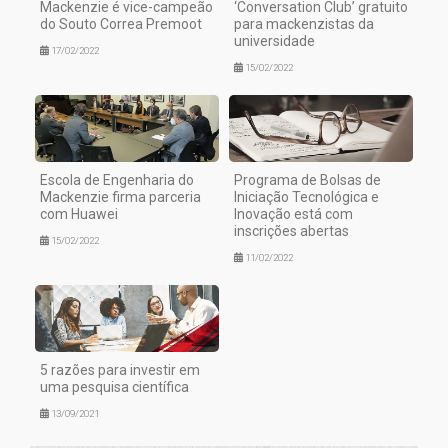
Mackenzie é vice-campeão
‘Conversation Club’ gratuito
do Souto Correa Premoot
para mackenzistas da
universidade
17/02/2022
15/02/2022
Escola de Engenharia do
Programa de Bolsas de
Mackenzie firma parceria
Iniciação Tecnológica e
com Huawei
Inovação está com
inscrições abertas
15/02/2022
11/02/2022
5 razões para investir em
uma pesquisa científica
13/09/2021