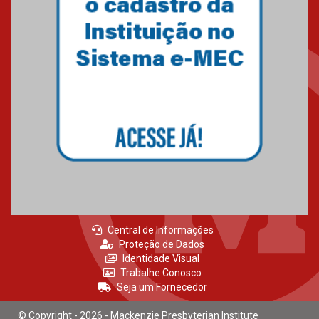
Central de Informações
Proteção de Dados
Identidade Visual
Trabalhe Conosco
Seja um Fornecedor
© Copyright - 2026 - Mackenzie Presbyterian Institute