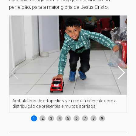
perfeição, para a maior glória de Jesus Cristo.
Ambulatório de ortopedia viveu um dia diferente com a
Am
distribuição de presentes e muitos sorrisos
di
1
2
3
4
5
6
7
8
9