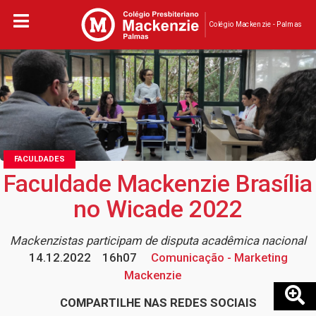
Colégio Mackenzie - Palmas
FACULDADES
Faculdade Mackenzie Brasília
no Wicade 2022
Mackenzistas participam de disputa acadêmica nacional
14.12.2022
16h07
Comunicação - Marketing
Mackenzie
COMPARTILHE NAS REDES SOCIAIS