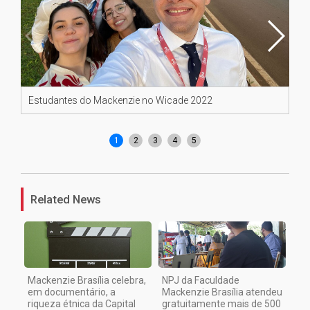
Estudantes do Mackenzie no Wicade 2022
Pr
1
2
3
4
5
Related News
Mackenzie Brasília celebra,
NPJ da Faculdade
em documentário, a
Mackenzie Brasília atendeu
riqueza étnica da Capital
gratuitamente mais de 500