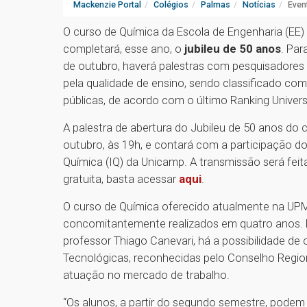
Mackenzie Portal
Colégios
Palmas
Notícias
Even
O curso de Química da Escola de Engenharia (EE)
completará, esse ano, o
jubileu de 50 anos
. Par
de outubro, haverá palestras com pesquisadore
pela qualidade de ensino, sendo classificado co
públicas, de acordo com o último Ranking Univers
A palestra de abertura do Jubileu de 50 anos do
outubro, às 19h, e contará com a participação d
Química (IQ) da Unicamp. A transmissão será fei
gratuita, basta acessar
aqui
.
O curso de Química oferecido atualmente na UPM
concomitantemente realizados em quatro anos. 
professor Thiago Canevari, há a possibilidade de
Tecnológicas, reconhecidas pelo Conselho Regio
atuação no mercado de trabalho.
“Os alunos, a partir do segundo semestre, podem r