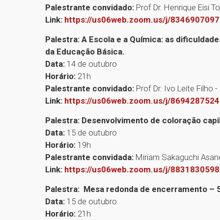
Palestrante convidado:
Prof Dr. Henrique Eisi 
Link:
https://us06web.zoom.us/j/834690709
Palestra: A Escola e a Química: as dificuldad
da Educação Básica.
Data:
14 de outubro
Horário:
21h
Palestrante convidado:
Prof Dr. Ivo Leite Filho
Link:
https://us06web.zoom.us/j/869428752
Palestra: Desenvolvimento de coloração capi
Data:
15 de outubro
Horário:
19h
Palestrante convidada:
Miriam Sakaguchi Asan
Link:
https://us06web.zoom.us/j/883183059
Palestra: Mesa redonda de encerramento – 
Data:
15 de outubro
Horário:
21h