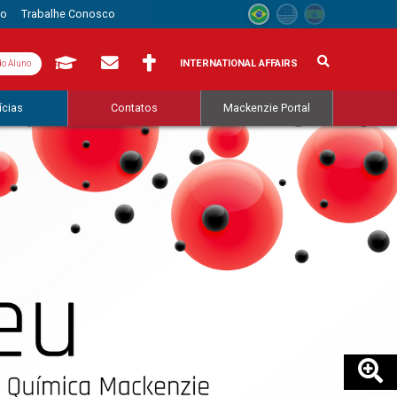
to
Trabalhe Conosco
INTERNATIONAL AFFAIRS
do Aluno
ícias
Contatos
Mackenzie Portal