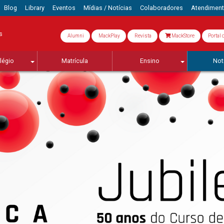
Blog
Library
Eventos
Mídias / Notícias
Colaboradores
Atendimen
s
Alumni
MackPlay
Revista
MackStore
Portal 
légio
Matrícula
Ensino
Not