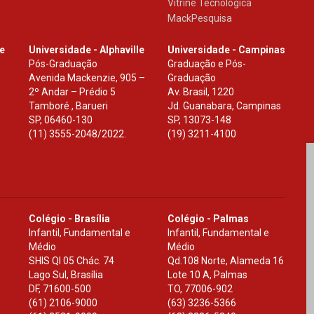
Vitrine Tecnologica
MackPesquisa
le
Universidade - Alphaville
Universidade - Campinas
Pós-Graduação
Graduação e Pós-
Avenida Mackenzie, 905 –
Graduação
2º Andar – Prédio 5
Av. Brasil, 1220
Tamboré , Barueri
Jd. Guanabara, Campinas
SP
,
06460-130
SP
,
13073-148
(11) 3555-2048/2022.
(19) 3211-4100
Colégio - Brasília
Colégio - Palmas
Infantil, Fundamental e
Infantil, Fundamental e
Médio
Médio
SHIS Ql 05 Chác. 74
Qd.108 Norte, Alameda 16
Lago Sul, Brasília
Lote 10 A, Palmas
DF
,
71600-500
TO
,
77006-902
(61) 2106-9000
(63) 3236-5366