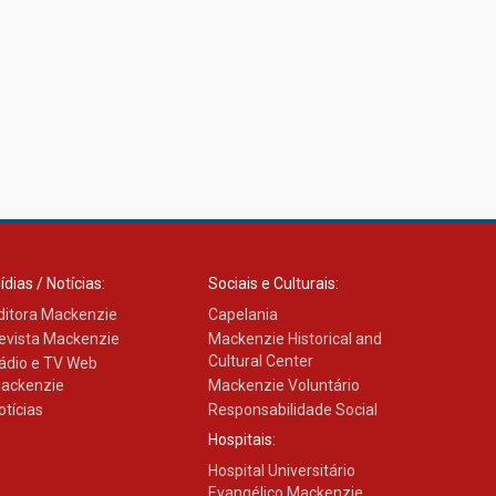
ídias / Notícias:
Sociais e Culturais:
ditora Mackenzie
Capelania
evista Mackenzie
Mackenzie Historical and
Cultural Center
ádio e TV Web
ackenzie
Mackenzie Voluntário
otícias
Responsabilidade Social
Hospitais:
Hospital Universitário
Evangélico Mackenzie