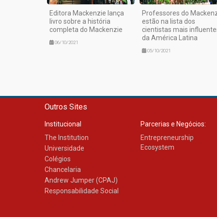
Editora Mackenzie lança
Professores do Mackenz
livro sobre a história
estão na lista dos
completa do Mackenzie
cientistas mais influente
da América Latina
06/10/2021
05/10/2021
Outros Sites
Institucional
Parcerias e Negócios:
The Institution
Entrepreneurship
Ecosystem
Universidade
Colégios
Chancelaria
Andrew Jumper (CPAJ)
Responsabilidade Social