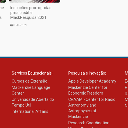
ie
Inscrições prorrogadas
para o edital
s
MackPesquisa 2021
30/09/2021
Serviços Educacionais:
Pesquisa e Inovação:
M
Cursos de Extensão
Apple Developer Academy
E
Mackenzie Language
Mackenzie Center for
R
Center
Economic Freedom
R
Universidade Aberta do
CRAAM - Center for Radio
M
Tempo Útil
Astronomy and
N
Astrophysics at
International Affairs
Mackenzie
Research Coordination