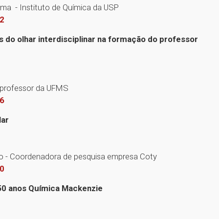
Toma - Instituto de Química da USP
72
es do olhar interdisciplinar na formação do professor
 - professor da UFMS
46
lar
o - Coordenadora de pesquisa empresa Coty
80
50 anos Química Mackenzie