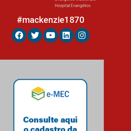
Hospital Evangélico
#mackenzie1870