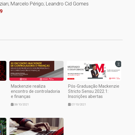
ian; Marcelo Périgo; Leandro Cid Gomes
59
1
Mackenzie realiza
Pós-Graduação Mackenzie
encontro de controladoria
Stricto Sensu 2022.1:
e finanças
Inscrições abertas
08/10/2021
07/10/2021