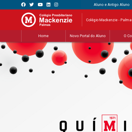
Aluno e Antigo Aluno
Colégio Mackenzie - Palma
Home
Novo Portal do Aluno
O Co