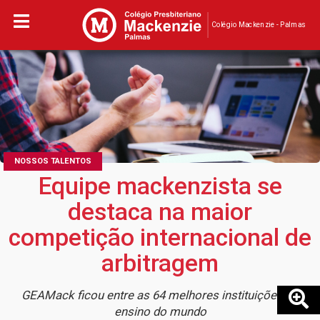
Colégio Mackenzie - Palmas
NOSSOS TALENTOS
Equipe mackenzista se
destaca na maior
competição internacional de
arbitragem
GEAMack ficou entre as 64 melhores instituições de
ensino do mundo