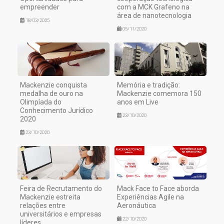
empreender
com a MCK Grafeno na
área de nanotecnologia
18/03/2025
05/11/2020
Mackenzie conquista
Memória e tradição:
medalha de ouro na
Mackenzie comemora 150
Olimpíada do
anos em Live
Conhecimento Jurídico
23/10/2020
2020
23/10/2020
Feira de Recrutamento do
Mack Face to Face aborda
Mackenzie estreita
Experiências Agile na
relações entre
Aeronáutica
universitários e empresas
22/10/2020
líderes