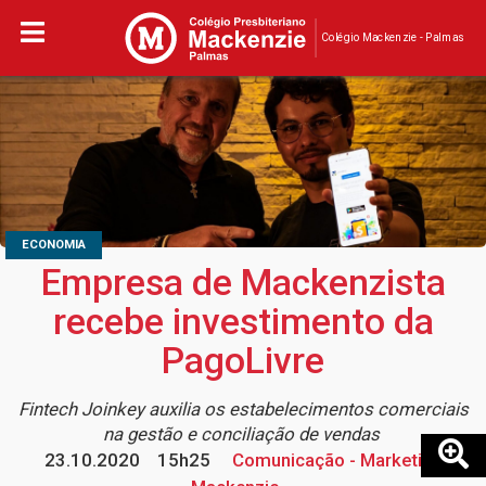
Colégio Mackenzie - Palmas
ECONOMIA
Empresa de Mackenzista
recebe investimento da
PagoLivre
Fintech Joinkey auxilia os estabelecimentos comerciais
na gestão e conciliação de vendas
23.10.2020
15h25
Comunicação - Marketing