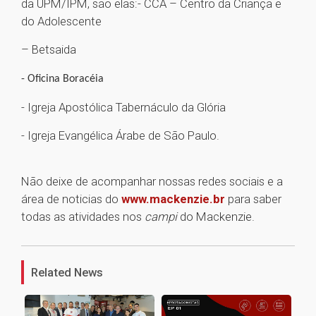
da UPM/IPM, são elas:- CCA – Centro da Criança e
do Adolescente
– Betsaida
- Oficina Boracéia
- Igreja Apostólica Tabernáculo da Glória
- Igreja Evangélica Árabe de São Paulo.
Não deixe de acompanhar nossas redes sociais e a
área de noticias do
www.mackenzie.br
para saber
todas as atividades nos
campi
do Mackenzie.​
1
Related News