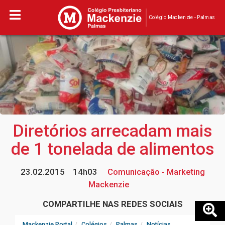
Colégio Mackenzie - Palmas
Diretórios arrecadam mais
de 1 tonelada de alimentos
23.02.2015
14h03
Comunicação - Marketing
Mackenzie
COMPARTILHE NAS REDES SOCIAIS
Mackenzie Portal
Colégios
Palmas
Notícias