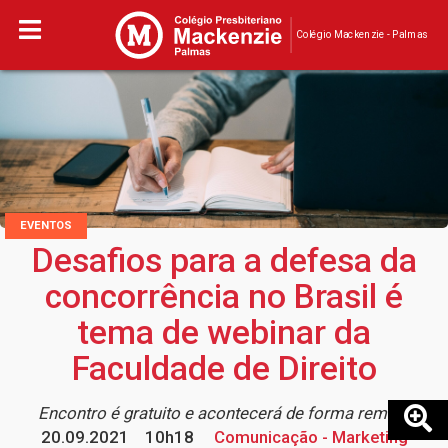
Colégio Mackenzie - Palmas
EVENTOS
Desafios para a defesa da
concorrência no Brasil é
tema de webinar da
Faculdade de Direito
Encontro é gratuito e acontecerá de forma remota
20.09.2021
10h18
Comunicação - Marketing