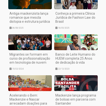
Antiga mackenzista lança
Conheça a primeira Clínica
romance que mescla
Jurídica de Fashion Law do
distopia e estrutura jurídica
Brasil
06/08/2025
16/05/2025
Migrantes se formam em
Banco de Leite Humano do
curso de profissionalização
HUEM completa 25 Anos
em tecnologia de nuvem
de dedicação à vida
15/02/2024
22/12/2023
Acelerando o Bem:
Mackenzie lança programa
Mackenzie e Nascar
de bolsas em parceria com
arrecadam doações para
Santander