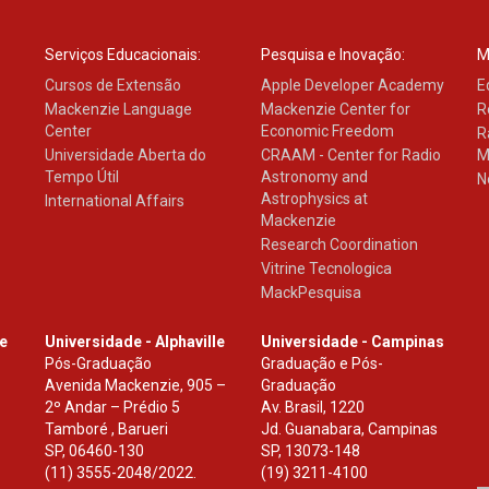
Serviços Educacionais:
Pesquisa e Inovação:
M
Cursos de Extensão
Apple Developer Academy
E
Mackenzie Language
Mackenzie Center for
R
Center
Economic Freedom
R
Universidade Aberta do
CRAAM - Center for Radio
M
Tempo Útil
Astronomy and
N
Astrophysics at
International Affairs
Mackenzie
Research Coordination
Vitrine Tecnologica
MackPesquisa
le
Universidade - Alphaville
Universidade - Campinas
Pós-Graduação
Graduação e Pós-
Avenida Mackenzie, 905 –
Graduação
2º Andar – Prédio 5
Av. Brasil, 1220
Tamboré , Barueri
Jd. Guanabara, Campinas
SP
,
06460-130
SP
,
13073-148
(11) 3555-2048/2022.
(19) 3211-4100