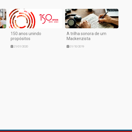
150 anos unindo
A trilha sonora de um
propósitos
Mackenzista
21/01/2020
01/10/2019