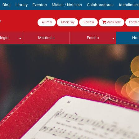
Blog
Library
Eventos
Mídias / Notícias
Colaboradores
Atendimen
s
Alumni
MackPlay
Revista
MackStore
Portal 
légio
Matrícula
Ensino
Not