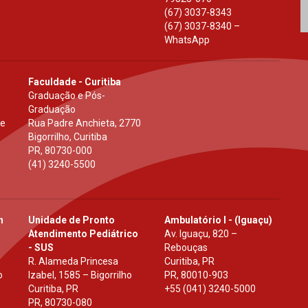
(67) 3037-8343
(67) 3037-8340 –
WhatsApp
Faculdade - Curitiba
Graduação e Pós-
Graduação
 e
Rua Padre Anchieta, 2770
Bigorrilho, Curitiba
PR
,
80730-000
(41) 3240-5500
h
Unidade de Pronto
Ambulatório I - (Iguaçu)
Atendimento Pediátrico
Av. Iguaçu, 820 –
- SUS
Rebouças
R. Alameda Princesa
Curitiba, PR
o
Izabel, 1585 – Bigorrilho
PR
,
80010-903
Curitiba, PR
+55 (041) 3240-5000
PR
,
80730-080