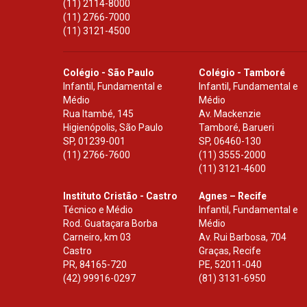
(11) 2114-8000
(11) 2766-7000
(11) 3121-4500
Colégio - São Paulo
Colégio - Tamboré
Infantil, Fundamental e
Infantil, Fundamental e
Médio
Médio
Rua Itambé, 145
Av. Mackenzie
Higienópolis, São Paulo
Tamboré, Barueri
SP
,
01239-001
SP
,
06460-130
(11) 2766-7600
(11) 3555-2000
(11) 3121-4600
Instituto Cristão - Castro
Agnes – Recife
Técnico e Médio
Infantil, Fundamental e
Rod. Guataçara Borba
Médio
Carneiro, km 03
Av. Rui Barbosa, 704
Castro
Graças, Recife
PR
,
84165-720
PE
,
52011-040
(42) 99916-0297
(81) 3131-6950