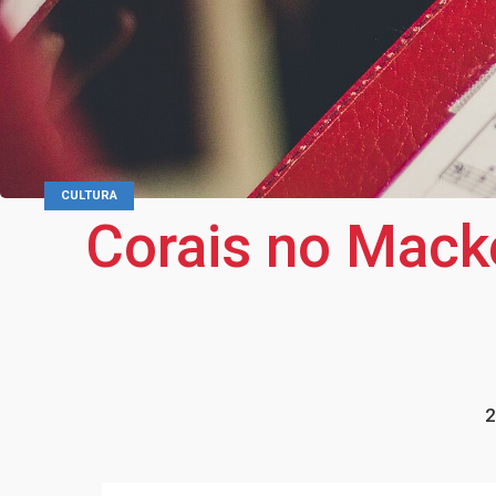
CULTURA
Corais no Mack
2