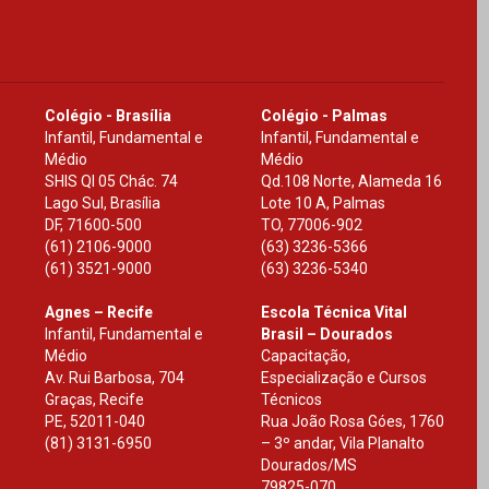
Colégio - Brasília
Colégio - Palmas
Infantil, Fundamental e
Infantil, Fundamental e
Médio
Médio
SHIS Ql 05 Chác. 74
Qd.108 Norte, Alameda 16
Lago Sul, Brasília
Lote 10 A, Palmas
DF
,
71600-500
TO
,
77006-902
(61) 2106-9000
(63) 3236-5366
(61) 3521-9000
(63) 3236-5340
Agnes – Recife
Escola Técnica Vital
Infantil, Fundamental e
Brasil – Dourados
Médio
Capacitação,
Av. Rui Barbosa, 704
Especialização e Cursos
Graças, Recife
Técnicos
PE
,
52011-040
Rua João Rosa Góes, 1760
(81) 3131-6950
– 3º andar, Vila Planalto
Dourados
/
MS
79825-070