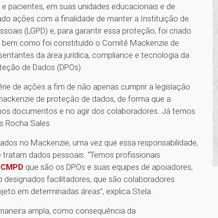
s e pacientes, em suas unidades educacionais e de
o ações com a finalidade de manter a Instituição de
oais (LGPD) e, para garantir essa proteção, foi criado
M, bem como foi constituído o Comitê Mackenzie de
sentantes da área jurídica, compliance e tecnologia da
teção de Dados (DPOs).
rie de ações a fim de não apenas cumprir a legislação
 mackenzie de proteção de dados, de forma que a
, nos documentos e no agir dos colaboradores. Já temos
es Rocha Sales.
dados no Mackenzie, uma vez que essa responsabilidade,
e tratam dados pessoais. “Temos profissionais
o CMPD
que são os DPOs e suas equipes de apoiadores,
o designados facilitadores, que são colaboradores
ojeto em determinadas áreas”, explica Stela.
e maneira ampla, como consequência da