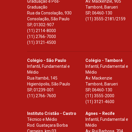
Graduação e Pós-
Av. Mackenzie, 905
Graduação
Tamboré, Barueri
Rua da Consolação, 930
SP
,
06460-130
Consolação, São Paulo
(11) 3555-2181/2159
SP
,
01302-907
(11) 2114-8000
(11) 2766-7000
(11) 3121-4500
Colégio - São Paulo
Colégio - Tamboré
Infantil, Fundamental e
Infantil, Fundamental e
Médio
Médio
Rua Itambé, 145
Av. Mackenzie
Higienópolis, São Paulo
Tamboré, Barueri
SP
,
01239-001
SP
,
06460-130
(11) 2766-7600
(11) 3555-2000
(11) 3121-4600
Instituto Cristão - Castro
Agnes – Recife
Técnico e Médio
Infantil, Fundamental e
Rod. Guataçara Borba
Médio
Carneiro, km 03
Av. Rui Barbosa, 704