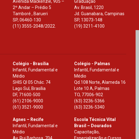
Avenida Mackenzie, 905 –
Graduação
2º Andar – Prédio 5
Av. Brasil, 1220
Tamboré , Barueri
Jd. Guanabara, Campinas
SP
,
06460-130
SP
,
13073-148
(11) 3555-2048/2022.
(19) 3211-4100
Colégio - Brasília
Colégio - Palmas
Infantil, Fundamental e
Infantil, Fundamental e
Médio
Médio
SHIS Ql 05 Chác. 74
Qd.108 Norte, Alameda 16
Lago Sul, Brasília
Lote 10 A, Palmas
DF
,
71600-500
TO
,
77006-902
(61) 2106-9000
(63) 3236-5366
(61) 3521-9000
(63) 3236-5340
Agnes – Recife
Escola Técnica Vital
Infantil, Fundamental e
Brasil – Dourados
Médio
Capacitação,
Av. Rui Barbosa, 704
Especialização e Cursos