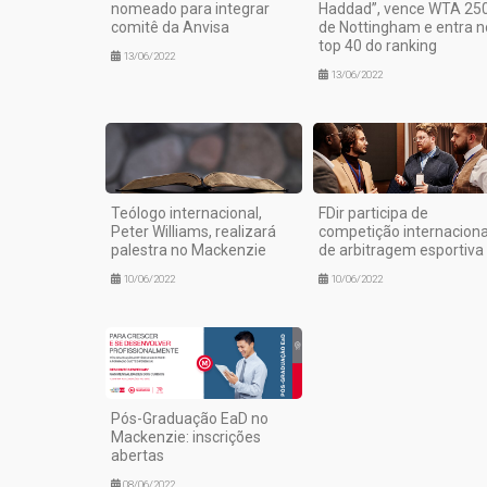
nomeado para integrar
Haddad”, vence WTA 25
comitê da Anvisa
de Nottingham e entra n
top 40 do ranking
13/06/2022
13/06/2022
Teólogo internacional,
FDir participa de
Peter Williams, realizará
competição internaciona
palestra no Mackenzie
de arbitragem esportiva
10/06/2022
10/06/2022
Pós-Graduação EaD no
Mackenzie: inscrições
abertas
08/06/2022