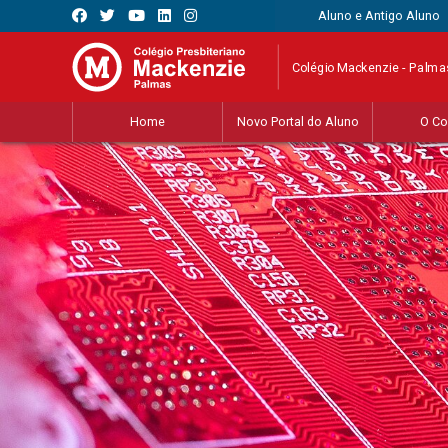
Aluno e Antigo Aluno
Colégio Mackenzie - Palma
Home
Novo Portal do Aluno
O Co