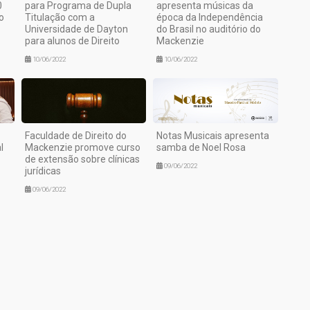
0
para Programa de Dupla
apresenta músicas da
o
Titulação com a
época da Independência
Universidade de Dayton
do Brasil no auditório do
para alunos de Direito
Mackenzie
10/06/2022
10/06/2022
Faculdade de Direito do
Notas Musicais apresenta
l
Mackenzie promove curso
samba de Noel Rosa
de extensão sobre clínicas
09/06/2022
jurídicas
09/06/2022