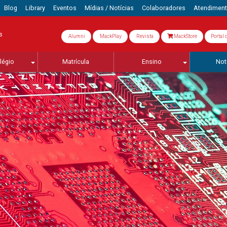
Blog
Library
Eventos
Mídias / Notícias
Colaboradores
Atendimen
s
Alumni
MackPlay
Revista
MackStore
Portal 
légio
Matrícula
Ensino
Not