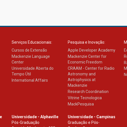
Serviços Educacionais:
Pesquisa e Inovação:
M
Cursos de Extensão
Apple Developer Academy
E
Mackenzie Language
Mackenzie Center for
R
Center
Economic Freedom
R
Universidade Aberta do
CRAAM - Center for Radio
M
Tempo Útil
Astronomy and
N
Astrophysics at
International Affairs
Mackenzie
Research Coordination
Vitrine Tecnologica
MackPesquisa
le
Universidade - Alphaville
Universidade - Campinas
Pós-Graduação
Graduação e Pós-