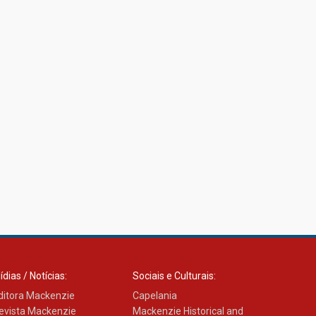
ídias / Notícias:
Sociais e Culturais:
ditora Mackenzie
Capelania
evista Mackenzie
Mackenzie Historical and