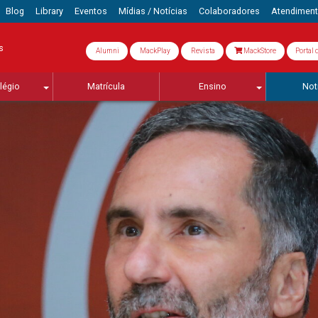
Blog
Library
Eventos
Mídias / Notícias
Colaboradores
Atendimen
s
Alumni
MackPlay
Revista
MackStore
Portal 
légio
Matrícula
Ensino
Not