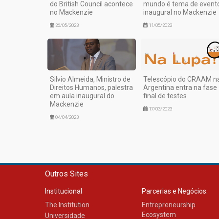
do British Council acontece
mundo é tema de event
no Mackenzie
inaugural no Mackenzie
26/05/2023
11/05/2023
Silvio Almeida, Ministro de
Telescópio do CRAAM n
Direitos Humanos, palestra
Argentina entra na fase
em aula inaugural do
final de testes
Mackenzie
17/03/2023
04/04/2023
Outros Sites
Institucional
Parcerias e Negócios:
The Institution
Entrepreneurship
Ecosystem
Universidade