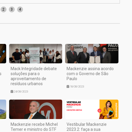
2
3
4
Mack Integridade debate
Mackenzie assina acordo
s
soluções para o
com o Governo de São
aproveitamento de
Paulo
resíduos urbanos
18/08/2023
24/08/2023
Mackenzie recebe Michel
Vestibular Mackenzie
Temer e ministro do STF
2023.2: faça a sua