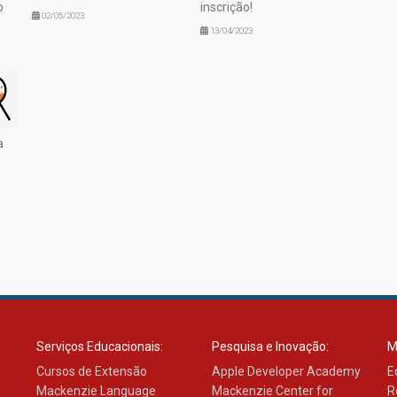
o
inscrição!
02/05/2023
13/04/2023
a
Serviços Educacionais:
Pesquisa e Inovação:
M
Cursos de Extensão
Apple Developer Academy
E
Mackenzie Language
Mackenzie Center for
R