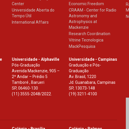
Center
Economic Freedom
R
Universidade Aberta do
CRAAM - Center for Radio
M
Tempo Útil
Astronomy and
N
Astrophysics at
International Affairs
Mackenzie
Research Coordination
Vitrine Tecnologica
MackPesquisa
le
Universidade - Alphaville
Universidade - Campinas
Pós-Graduação
Graduação e Pós-
Avenida Mackenzie, 905 –
Graduação
2º Andar – Prédio 5
Av. Brasil, 1220
Tamboré , Barueri
Jd. Guanabara, Campinas
SP
,
06460-130
SP
,
13073-148
(11) 3555-2048/2022.
(19) 3211-4100
Colégio - Brasília
Colégio - Palmas