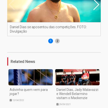
Daniel Dias se aposentou das competições. FOTO:
Da
Divulgação
Di
1
2
Related News
Adivinha quem vem para
Daniel Dias, Jady Malavazzi
jogar?
e Wendell Belarmino
visitam o Mackenzie
12/04/2022
29/09/2021