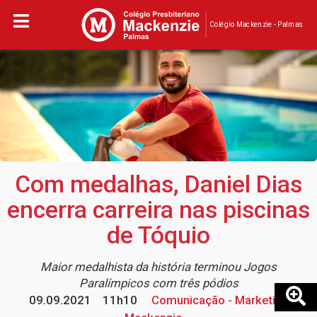
Colégio Mackenzie - Palmas
Com medalhas, Daniel Dias
encerra carreira nas piscinas
de Tóquio
Maior medalhista da história terminou Jogos
Paralímpicos com três pódios
09.09.2021
11h10
Comunicação - Marketing