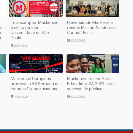
Tetracampeã: Mackenzie
Universidade Mackenzie
s-
é eleita melhor
recebe Missão Acadêmica
,
Universidade de São
Canadá-Brasil
a
Paulo!
25/04/2024
26/04/2024
Mackenzie Campinas
Mackenzie recebe Feira
promove a VIII Semana de
EducationUSA 2024 com
Estudos Organizacionais
sucesso de público
19/04/2024
19/04/2024