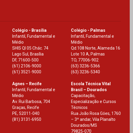
Colégio - Brasília
Colégio - Palmas
Infantil, Fundamental e
Infantil, Fundamental e
Médio
Médio
SHIS Ql 05 Chác. 74
Qd.108 Norte, Alameda 16
Lago Sul, Brasília
Lote 10 A, Palmas
DF
,
71600-500
TO
,
77006-902
(61) 2106-9000
(63) 3236-5366
(61) 3521-9000
(63) 3236-5340
Agnes – Recife
Escola Técnica Vital
Infantil, Fundamental e
Brasil – Dourados
Médio
Capacitação,
Av. Rui Barbosa, 704
Especialização e Cursos
Graças, Recife
Técnicos
PE
,
52011-040
Rua João Rosa Góes, 1760
(81) 3131-6950
– 3º andar, Vila Planalto
Dourados
/
MS
79825-070