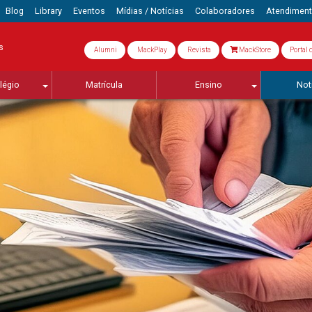
Blog
Library
Eventos
Mídias / Notícias
Colaboradores
Atendimen
s
Alumni
MackPlay
Revista
MackStore
Portal 
légio
Matrícula
Ensino
Not