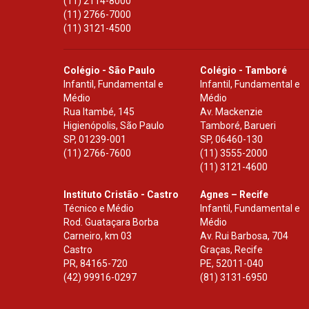
(11) 2114-8000
(11) 2766-7000
(11) 3121-4500
Colégio - São Paulo
Colégio - Tamboré
Infantil, Fundamental e
Infantil, Fundamental e
Médio
Médio
Rua Itambé, 145
Av. Mackenzie
Higienópolis, São Paulo
Tamboré, Barueri
SP
,
01239-001
SP
,
06460-130
(11) 2766-7600
(11) 3555-2000
(11) 3121-4600
Instituto Cristão - Castro
Agnes – Recife
Técnico e Médio
Infantil, Fundamental e
Rod. Guataçara Borba
Médio
Carneiro, km 03
Av. Rui Barbosa, 704
Castro
Graças, Recife
PR
,
84165-720
PE
,
52011-040
(42) 99916-0297
(81) 3131-6950