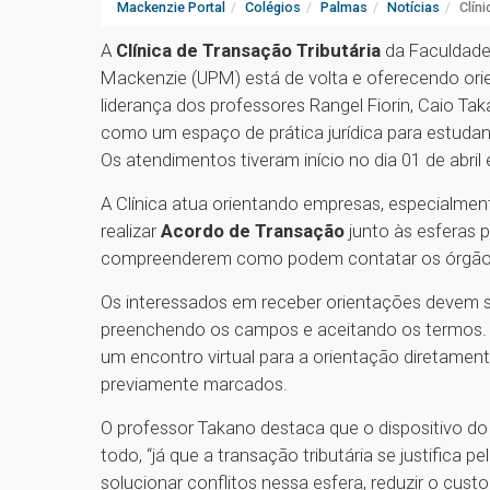
Mackenzie Portal
Colégios
Palmas
Notícias
Clín
A
Clínica de Transação Tributária
da Faculdade 
Mackenzie (UPM) está de volta e oferecendo orie
liderança dos professores Rangel Fiorin, Caio Ta
como um espaço de prática jurídica para estudan
Os atendimentos tiveram início no dia 01 de abril 
A Clínica atua orientando empresas, especialmen
realizar
Acordo de Transação
junto às esferas p
compreenderem como podem contatar os órgãos pú
Os interessados em receber orientações devem se 
preenchendo os campos e aceitando os termos.
um encontro virtual para a orientação diretamen
previamente marcados.
O professor Takano destaca que o dispositivo d
todo, “já que a transação tributária se justifica p
solucionar conflitos nessa esfera, reduzir o cus