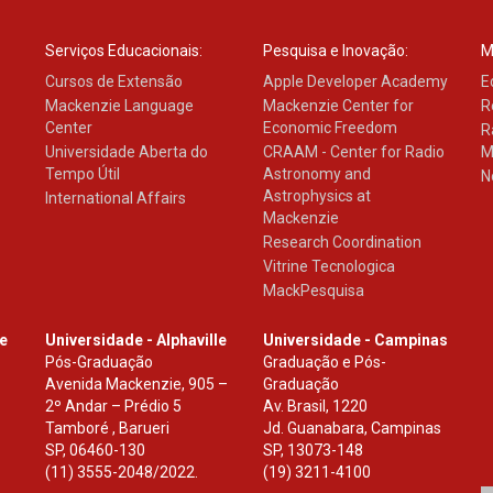
Serviços Educacionais:
Pesquisa e Inovação:
M
Cursos de Extensão
Apple Developer Academy
E
Mackenzie Language
Mackenzie Center for
R
Center
Economic Freedom
R
Universidade Aberta do
CRAAM - Center for Radio
M
Tempo Útil
Astronomy and
N
Astrophysics at
International Affairs
Mackenzie
Research Coordination
Vitrine Tecnologica
MackPesquisa
le
Universidade - Alphaville
Universidade - Campinas
Pós-Graduação
Graduação e Pós-
Avenida Mackenzie, 905 –
Graduação
2º Andar – Prédio 5
Av. Brasil, 1220
Tamboré , Barueri
Jd. Guanabara, Campinas
SP
,
06460-130
SP
,
13073-148
(11) 3555-2048/2022.
(19) 3211-4100