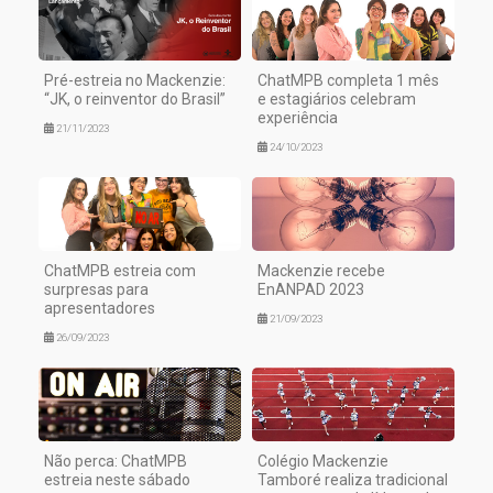
Pré-estreia no Mackenzie:
ChatMPB completa 1 mês
“JK, o reinventor do Brasil”
e estagiários celebram
experiência
21/11/2023
24/10/2023
ChatMPB estreia com
Mackenzie recebe
surpresas para
EnANPAD 2023
apresentadores
21/09/2023
26/09/2023
Não perca: ChatMPB
Colégio Mackenzie
estreia neste sábado
Tamboré realiza tradicional