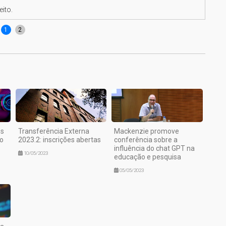
eito.
Event
1
2
os
Transferência Externa
Mackenzie promove
to
2023.2: inscrições abertas
conferência sobre a
influência do chat GPT na
10/05/2023
educação e pesquisa
05/05/2023