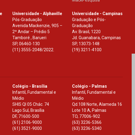
le
Universidade - Alphaville
Universidade - Campinas
Pós-Graduação
Graduação e Pós-
Avenida Mackenzie, 905 –
Graduação
2º Andar – Prédio 5
Av. Brasil, 1220
Tamboré , Barueri
Jd. Guanabara, Campinas
SP
,
06460-130
SP
,
13073-148
(11) 3555-2048/2022.
(19) 3211-4100
Colégio - Brasília
Colégio - Palmas
Infantil, Fundamental e
Infantil, Fundamental e
Médio
Médio
SHIS Ql 05 Chác. 74
Qd.108 Norte, Alameda 16
Lago Sul, Brasília
Lote 10 A, Palmas
DF
,
71600-500
TO
,
77006-902
(61) 2106-9000
(63) 3236-5366
(61) 3521-9000
(63) 3236-5340