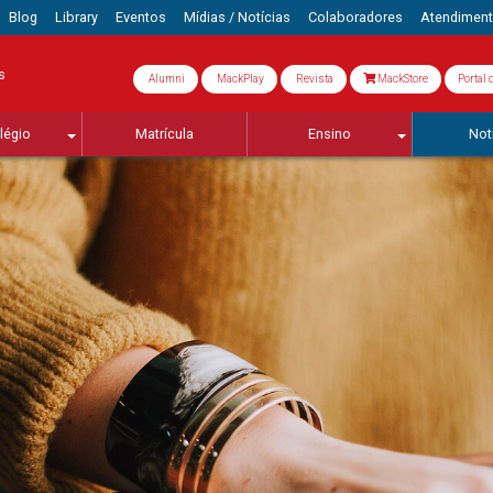
Blog
Library
Eventos
Mídias / Notícias
Colaboradores
Atendimen
s
Alumni
MackPlay
Revista
MackStore
Portal 
légio
Matrícula
Ensino
Not