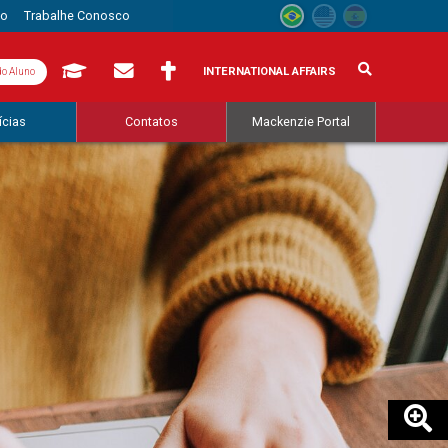
to
Trabalhe Conosco
INTERNATIONAL AFFAIRS
do Aluno
ícias
Contatos
Mackenzie Portal