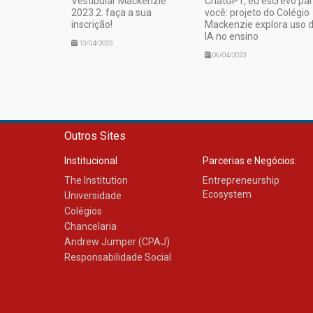
Vestibular Mackenzie
ChatGPT, eu escrevo pa
2023.2: faça a sua
você: projeto do Colégio
inscrição!
Mackenzie explora uso 
IA no ensino
13/04/2023
06/04/2023
Outros Sites
Institucional
Parcerias e Negócios:
The Institution
Entrepreneurship
Ecosystem
Universidade
Colégios
Chancelaria
Andrew Jumper (CPAJ)
Responsabilidade Social