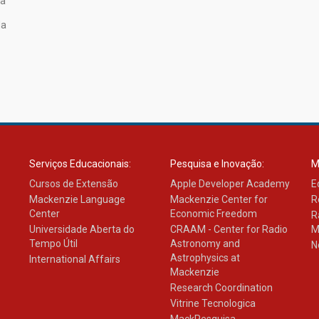
ra
da
Serviços Educacionais:
Pesquisa e Inovação:
M
Cursos de Extensão
Apple Developer Academy
E
Mackenzie Language
Mackenzie Center for
R
Center
Economic Freedom
R
Universidade Aberta do
CRAAM - Center for Radio
M
Tempo Útil
Astronomy and
N
Astrophysics at
International Affairs
Mackenzie
Research Coordination
Vitrine Tecnologica
MackPesquisa