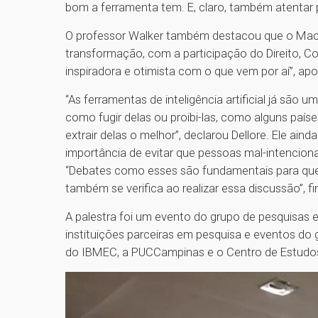
bom a ferramenta tem. E, claro, também atentar 
O professor Walker também destacou que o Mack
transformação, com a participação do Direito, C
inspiradora e otimista com o que vem por aí”, apo
“As ferramentas de inteligência artificial já são 
como fugir delas ou proibi-las, como alguns país
extrair delas o melhor”, declarou Dellore. Ele ai
importância de evitar que pessoas mal-intenciona
“Debates como esses são fundamentais para que s
também se verifica ao realizar essa discussão”, fi
A palestra foi um evento do grupo de pesquisas e
instituições parceiras em pesquisa e eventos d
do IBMEC, a PUCCampinas e o Centro de Estudo