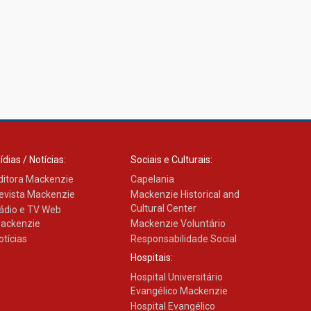
ídias / Notícias:
Sociais e Culturais:
ditora Mackenzie
Capelania
evista Mackenzie
Mackenzie Historical and
Cultural Center
ádio e TV Web
ackenzie
Mackenzie Voluntário
otícias
Responsabilidade Social
Hospitais:
Hospital Universitário
Evangélico Mackenzie
Hospital Evangélico