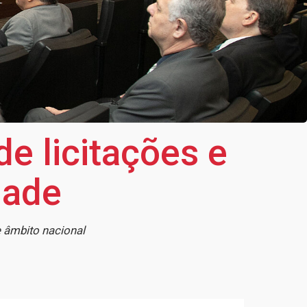
de licitações e
dade
e âmbito nacional