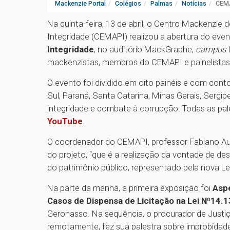
Mackenzie Portal
Colégios
Palmas
Notícias
CEMA
Na quinta-feira, 13 de abril, o Centro Mackenzie
Integridade (CEMAPI) realizou a abertura do eve
Integridade
, no auditório MackGraphe,
campus
mackenzistas, membros do CEMAPI e painelistas
O evento foi dividido em oito painéis e com con
Sul, Paraná, Santa Catarina, Minas Gerais, Serg
integridade e combate à corrupção. Todas as pal
YouTube
.
O coordenador do CEMAPI, professor Fabiano Aug
do projeto, “que é a realização da vontade de de
do patrimônio público, representado pela nova Lei
Na parte da manhã, a primeira exposição foi
Aspe
Casos de Dispensa de Licitação na Lei Nº14.
Geronasso. Na sequência, o procurador de Justiç
remotamente, fez sua palestra sobre improbidade