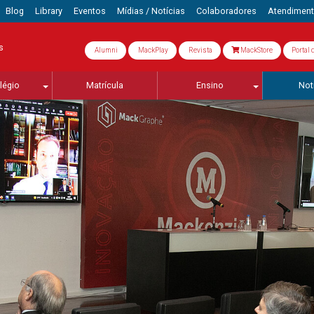
Blog
Library
Eventos
Mídias / Notícias
Colaboradores
Atendimen
s
Alumni
MackPlay
Revista
MackStore
Portal 
légio
Matrícula
Ensino
Not