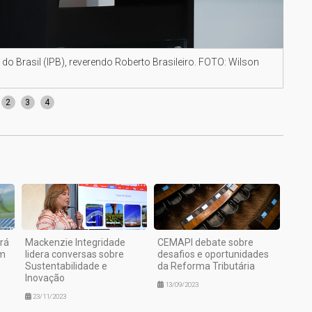
 do Brasil (IPB), reverendo Roberto Brasileiro. FOTO: Wilson
Pres
FOTO
2
3
4
rá
Mackenzie Integridade
CEMAPI debate sobre
em
lidera conversas sobre
desafios e oportunidades
Sustentabilidade e
da Reforma Tributária
Inovação
13/09/2023
23/11/2023