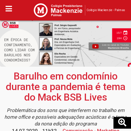
Colégio Mackenzie - Palmas
Barulho em condomínio
durante a pandemia é tema
do Mack BSB Lives
Problemática dos sons que interferem no trabalho em
home office e possíveis adequações acústicas é o tema
da nona edição do programa
14.07.2020
11h32
Comunicação - Marketing