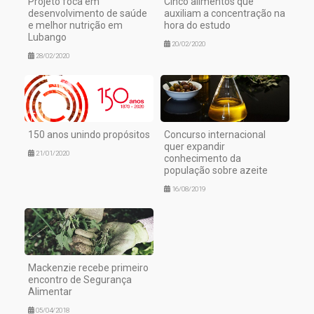
Projeto foca em
Cinco alimentos que
desenvolvimento de saúde
auxiliam a concentração na
e melhor nutrição em
hora do estudo
Lubango
20/02/2020
28/02/2020
150 anos unindo propósitos
Concurso internacional
quer expandir
21/01/2020
conhecimento da
população sobre azeite
16/08/2019
Mackenzie recebe primeiro
encontro de Segurança
Alimentar
05/04/2018