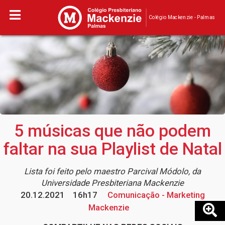
Colégio Mackenzie - Palmas
5 músicas que não podem
faltar na sua Playlist de Natal
Lista foi feito pelo maestro Parcival Módolo, da
Universidade Presbiteriana Mackenzie
20.12.2021
16h17
Comunicação - Marketing
Mackenzie