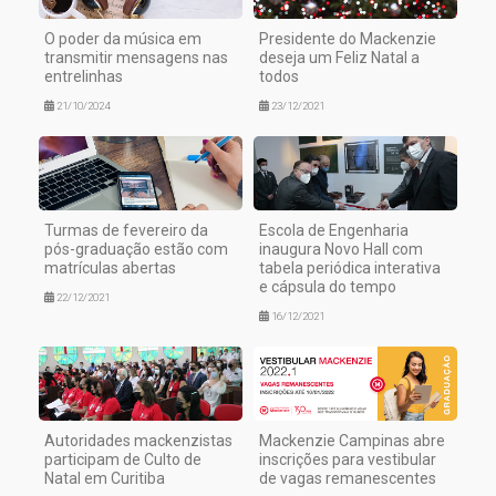
O poder da música em
Presidente do Mackenzie
transmitir mensagens nas
deseja um Feliz Natal a
entrelinhas
todos
21/10/2024
23/12/2021
Turmas de fevereiro da
Escola de Engenharia
pós-graduação estão com
inaugura Novo Hall com
matrículas abertas
tabela periódica interativa
e cápsula do tempo
22/12/2021
16/12/2021
Autoridades mackenzistas
Mackenzie Campinas abre
participam de Culto de
inscrições para vestibular
Natal em Curitiba
de vagas remanescentes