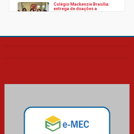
Colégio Mackenzie Brasília:
entrega de doações a
associação Viver da Cidade
Estrutural
28.11.2024
Colégio Presbiteriano
Mackenzie Brasília oferece
curso gratuito de inglês para
os funcionários
25.11.2024
XVI Copa España: nado
artístico do Mackenzie de
Brasília conquista um total de
22 medalhas
07.11.2024
Equipe de saltos ornamentais
do Mackenzie Brasília