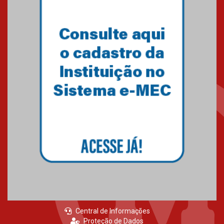
conquista 20 medalhas de ouro
na Copinha Brasil
05.11.2024
Gravação do projeto “Mais de
31 mil vozes com a Palavra” é
realizado no Colégio
Mackenzie Brasília
25.10.2024
Estudantes do Mackenzie
Brasília conquistam medalhas
em importantes competições
de Matemática
04.10.2024
Central de Informações
Proteção de Dados