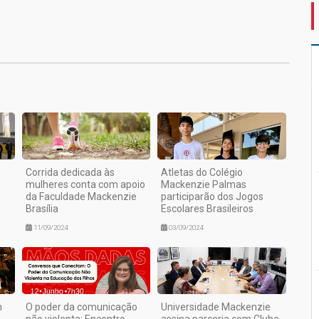
1
Corrida dedicada às
Atletas do Colégio
mulheres conta com apoio
Mackenzie Palmas
da Faculdade Mackenzie
participarão dos Jogos
Brasília
Escolares Brasileiros
11/09/2024
03/09/2024
m
O poder da comunicação
Universidade Mackenzie
não violenta: Encontro
assina parceria com Clube