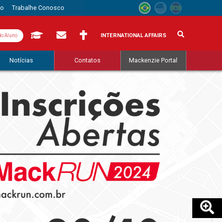
to
Trabalhe Conosco
INTERNATIONAL AFFAIRS
do Aluno
Notícias
Contatos
Mackenzie Portal