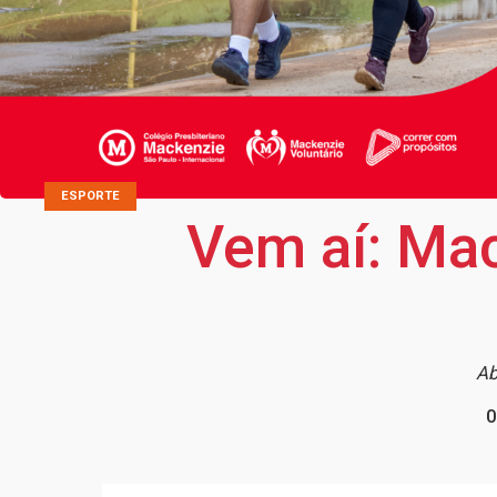
ESPORTE
Vem aí: Mac
Ab
0