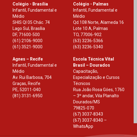
Colégio - Brasília
Colégio - Palmas
Infantil, Fundamental e
Infantil, Fundamental e
Médio
Médio
SHIS Ql 05 Chác. 74
Qd.108 Norte, Alameda 16
Lago Sul, Brasília
Lote 10 A, Palmas
DF
,
71600-500
TO
,
77006-902
(61) 2106-9000
(63) 3236-5366
(61) 3521-9000
(63) 3236-5340
Agnes – Recife
Escola Técnica Vital
Infantil, Fundamental e
Brasil – Dourados
Médio
Capacitação,
Av. Rui Barbosa, 704
Especialização e Cursos
Graças, Recife
Técnicos
PE
,
52011-040
Rua João Rosa Góes, 1760
(81) 3131-6950
– 3º andar, Vila Planalto
Dourados
/
MS
79825-070
(67) 3037-8343
(67) 3037-8340 –
WhatsApp