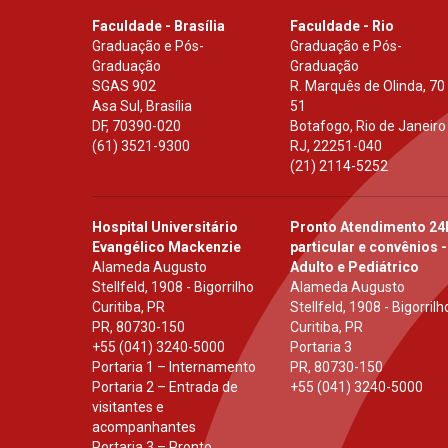
Faculdade - Brasília
Faculdade - Rio
Graduação e Pós-
Graduação e Pós-
Graduação
Graduação
SGAS 902
R. Marquês de Olinda, 70
Asa Sul, Brasília
51
DF
,
70390-020
Botafogo, Rio de Janeiro
(61) 3521-9300
RJ
,
22251-040
(21) 2114-5252
Hospital Universitário
Pronto Atendimento 24
Evangélico Mackenzie
particular e convênios -
Alameda Augusto
Adulto e Pediátrico
Stellfeld, 1908 - Bigorrilho
Alameda Augusto
Curitiba, PR
Stellfeld, 1908 - Bigorrilh
PR
,
80730-150
Curitiba, PR
+55 (041) 3240-5000
Portaria 3
Portaria 1 – Internamento
PR
,
80730-150
Portaria 2 – Entrada de
+55 (041) 3240-5000
visitantes e
acompanhantes
Portaria 3 – Pronto