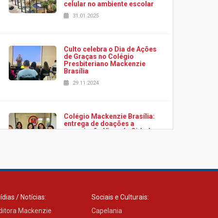
celular no ambiente escolar
31.01.2025
Culto celebra o Dia de Ações
de Graças no Colégio
Presbiteriano Mackenzie
Brasília
29.11.2024
Colégio Mackenzie Brasília:
entrega de doações a
associação Viver da Cidade
Estrutural
28.11.2024
Colégio Presbiteriano
Mackenzie Brasília oferece
ídias / Notícias:
Sociais e Culturais:
curso gratuito de inglês para
os funcionários
ditora Mackenzie
Capelania
25.11.2024