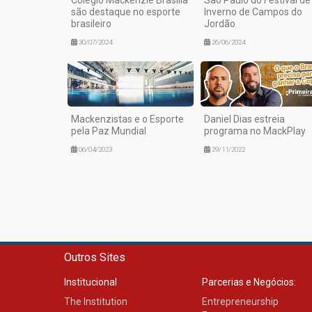
são destaque no esporte
Inverno de Campos do
brasileiro
Jordão
30/07/2024
26/06/2024
Mackenzistas e o Esporte
Daniel Dias estreia
pela Paz Mundial
programa no MackPlay
06/04/2023
29/11/2022
Outros Sites
Institucional
Parcerias e Negócios:
The Institution
Entrepreneurship