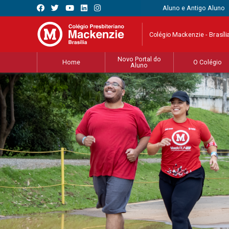
Aluno e Antigo Aluno
Colégio Mackenzie - Brasíli
Novo Portal do
Home
O Colégio
Aluno