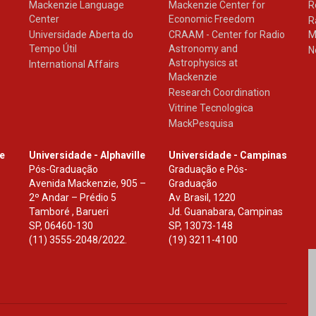
Mackenzie Language
Mackenzie Center for
R
Center
Economic Freedom
R
Universidade Aberta do
CRAAM - Center for Radio
M
Tempo Útil
Astronomy and
N
Astrophysics at
International Affairs
Mackenzie
Research Coordination
Vitrine Tecnologica
MackPesquisa
le
Universidade - Alphaville
Universidade - Campinas
Pós-Graduação
Graduação e Pós-
Avenida Mackenzie, 905 –
Graduação
2º Andar – Prédio 5
Av. Brasil, 1220
Tamboré , Barueri
Jd. Guanabara, Campinas
SP
,
06460-130
SP
,
13073-148
(11) 3555-2048/2022.
(19) 3211-4100