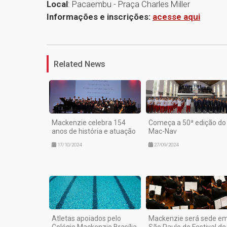
Local
: Pacaembu - Praça Charles Miller
Informações e inscrições:
acesse aqui
Related News
Mackenzie celebra 154
Começa a 50ª edição do
anos de história e atuação
Mac-Nav
17/10/2024
27/09/2024
Atletas apoiados pelo
Mackenzie será sede e
Colégio Mackenzie Brasília
São Paulo do Festival de