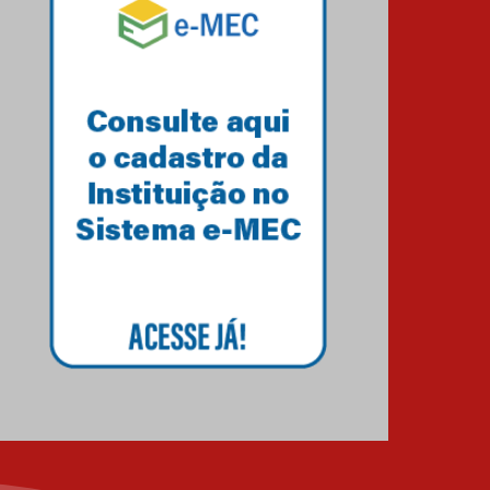
Estudantes do Mackenzie
Brasília conquistam
medalhas em importantes
competições de Matemática
04.10.2024