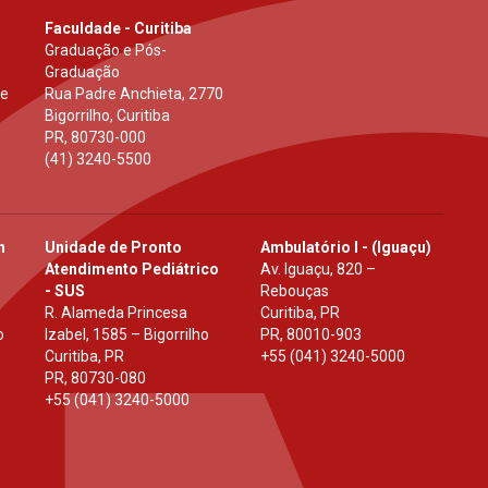
Faculdade - Curitiba
Graduação e Pós-
Graduação
 e
Rua Padre Anchieta, 2770
Bigorrilho, Curitiba
PR
,
80730-000
(41) 3240-5500
h
Unidade de Pronto
Ambulatório I - (Iguaçu)
Atendimento Pediátrico
Av. Iguaçu, 820 –
- SUS
Rebouças
R. Alameda Princesa
Curitiba, PR
o
Izabel, 1585 – Bigorrilho
PR
,
80010-903
Curitiba, PR
+55 (041) 3240-5000
PR
,
80730-080
+55 (041) 3240-5000