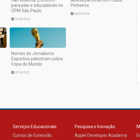
para pais e educadores no
Pinheiros
CPM São Paulo
04/04/2024
10/06/2024
Nomes do Jornalismo
Esportivo palestram sobre
Copa do Mundo
25/10/2022
Serviços Educacionais:
Pesquisa e Inovação:
M
Cursos de Extensão
Apple Developer Academy
E