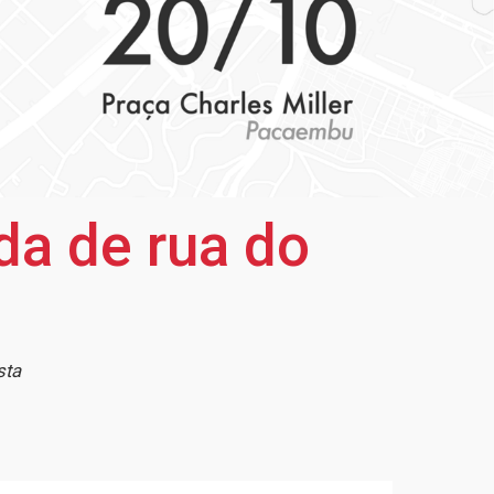
da de rua do
sta