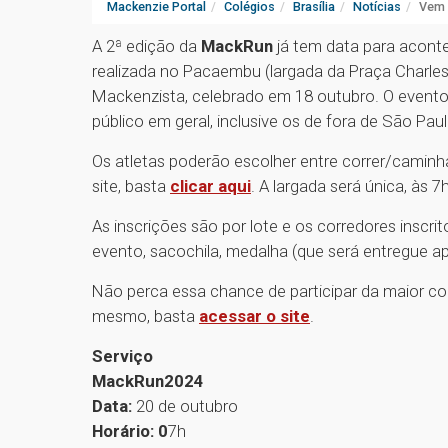
Mackenzie Portal
Colégios
Brasília
Notícias
Vem 
A 2ª edição da
MackRun
já tem data para aconte
realizada no Pacaembu (largada da Praça Charle
Mackenzista, celebrado em 18 outubro. O evento
público em geral, inclusive os de fora de São Pau
Os atletas poderão escolher entre correr/caminh
site, basta
clicar aqui
. A largada será única, às 
As inscrições são por lote e os corredores inscri
evento, sacochila, medalha (que será entregue ap
Não perca essa chance de participar da maior cor
mesmo, basta
acessar o site
.
Serviço
MackRun2024
Data:
20 de outubro
Horário: 0
7h