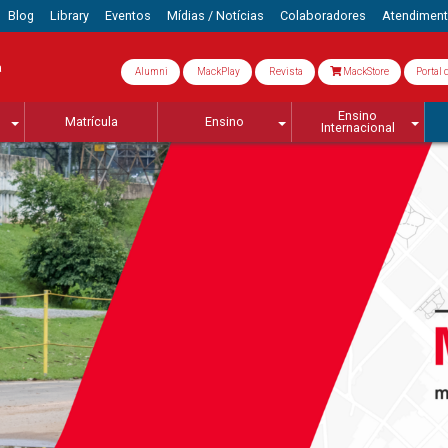
Blog
Library
Eventos
Mídias / Notícias
Colaboradores
Atendimen
a
Alumni
MackPlay
Revista
MackStore
Portal 
Ensino
Matrícula
Ensino
Internacional