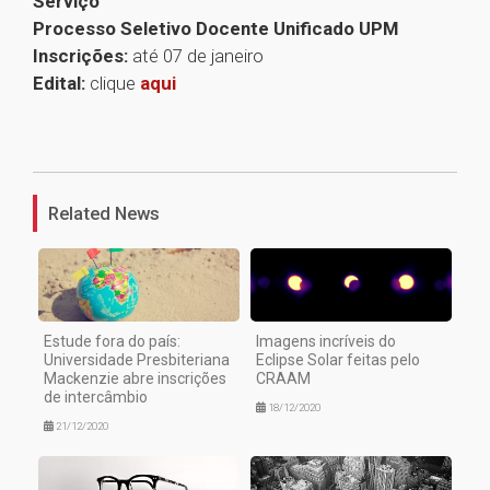
Serviço
Processo Seletivo Docente Unificado UPM
Inscrições:
até 07 de janeiro
Edital:
clique
aqui
1
Related News
Estude fora do país:
Imagens incríveis do
Universidade Presbiteriana
Eclipse Solar feitas pelo
Mackenzie abre inscrições
CRAAM
de intercâmbio
18/12/2020
21/12/2020