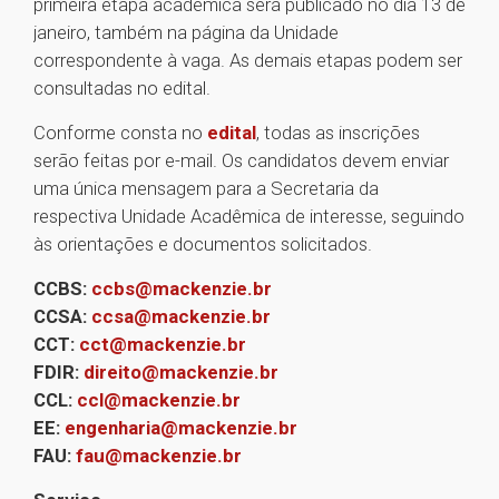
primeira etapa acadêmica será publicado no dia 13 de
janeiro, também na página da Unidade
correspondente à vaga. As demais etapas podem ser
consultadas no edital.
Conforme consta no
edital
, todas as inscrições
serão feitas por e-mail. Os candidatos devem enviar
uma única mensagem para a Secretaria da
respectiva Unidade Acadêmica de interesse, seguindo
às orientações e documentos solicitados.
CCBS:
ccbs@mackenzie.br
CCSA:
ccsa@mackenzie.br
CCT:
cct@mackenzie.br
FDIR:
direito@mackenzie.br
CCL:
ccl@mackenzie.br
EE:
engenharia@mackenzie.br
FAU:
fau@mackenzie.br