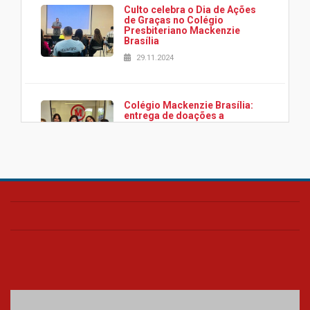
Culto celebra o Dia de Ações
de Graças no Colégio
Presbiteriano Mackenzie
Brasília
29.11.2024
Colégio Mackenzie Brasília:
entrega de doações a
associação Viver da Cidade
Estrutural
28.11.2024
Colégio Presbiteriano
Mackenzie Brasília oferece
curso gratuito de inglês para
os funcionários
25.11.2024
XVI Copa España: nado
artístico do Mackenzie de