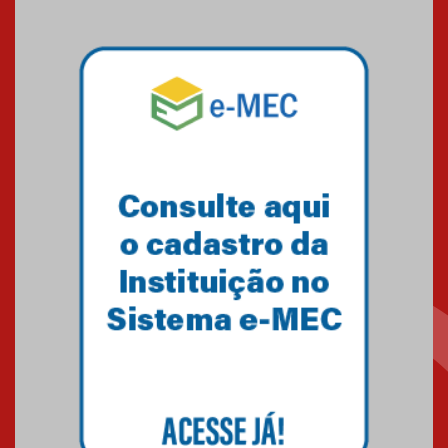
Brasília conquista um total de
22 medalhas
07.11.2024
Equipe de saltos ornamentais
do Mackenzie Brasília
conquista 20 medalhas de ouro
na Copinha Brasil
05.11.2024
Gravação do projeto “Mais de
31 mil vozes com a Palavra” é
realizado no Colégio
Mackenzie Brasília
25.10.2024
Estudantes do Mackenzie
Brasília conquistam medalhas
em importantes competições
de Matemática