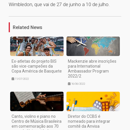
Wimbledon, que vai de 27 de junho a 10 de julho.
1
Related News
Ex-atletas do projeto BIS
Mackenzie abre inscrições
são vice-campeões da
para International
Copa América de Basquete
Ambassador Program
2022/2
11/07/2022
16/06/2022
Canto, violino e piano no
Diretor do CCBS é
Centro de Música Brasileira
nomeado para integrar
em comemoração aos 70
comitê da Anvisa