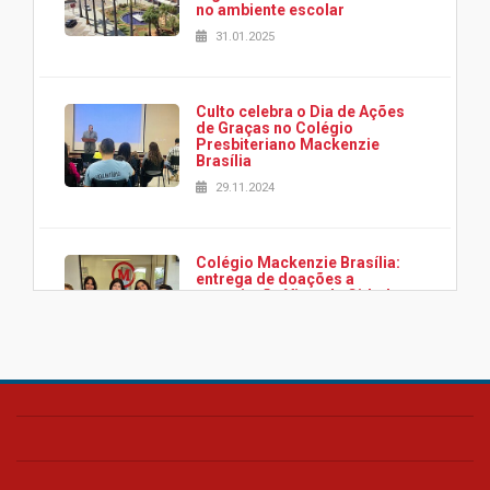
no ambiente escolar
31.01.2025
Culto celebra o Dia de Ações
de Graças no Colégio
Presbiteriano Mackenzie
Brasília
29.11.2024
Colégio Mackenzie Brasília:
entrega de doações a
associação Viver da Cidade
Estrutural
28.11.2024
Colégio Presbiteriano
Mackenzie Brasília oferece
curso gratuito de inglês para
os funcionários
25.11.2024