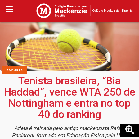
Colégio Mackenzie - Brasília
ESPORTE
Tenista brasileira, “Bia
Haddad”, vence WTA 250 de
Nottingham e entra no top
40 do ranking
Atleta é treinada pelo antigo mackenzista Rafael
Paciaroni, formado em Educação Física pela UPM