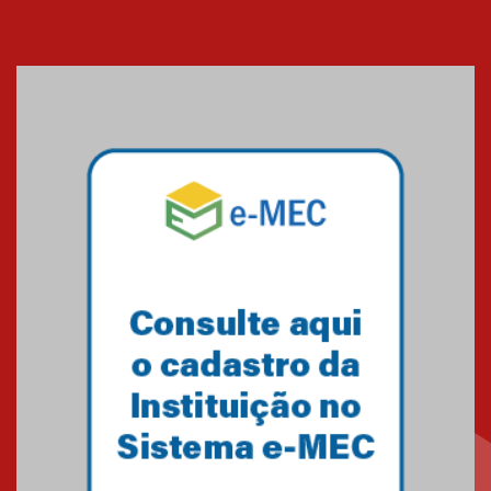
XVI Copa España: nado
artístico do Mackenzie de
Brasília conquista um total de
22 medalhas
07.11.2024
Equipe de saltos ornamentais
do Mackenzie Brasília
conquista 20 medalhas de ouro
na Copinha Brasil
05.11.2024
Gravação do projeto “Mais de
31 mil vozes com a Palavra” é
realizado no Colégio
Mackenzie Brasília
25.10.2024