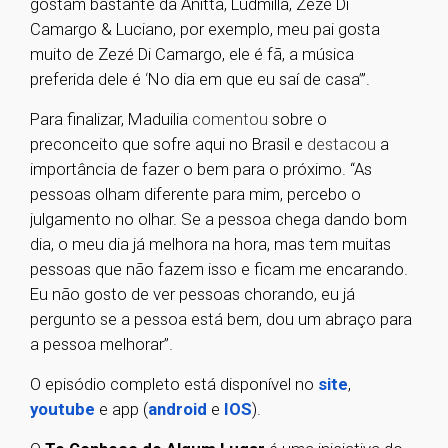
gostam bastante da Anitta, Ludmilla, Zezé Di
Camargo & Luciano, por exemplo, meu pai gosta
muito de Zezé Di Camargo, ele é fã, a música
preferida dele é
‘
No dia em que eu saí de casa
’
”.
Para finalizar, Maduilia
comentou
sobre o
preconceito que sofre aqui no Brasil e
destacou
a
importância de fazer o bem para o próximo. “As
pessoas olham diferente para mim, percebo o
julgamento no olhar. Se a pessoa chega dando bom
dia, o meu dia já melhora na hora, mas tem muitas
pessoas que não fazem isso e ficam me encarando.
Eu não gosto de ver pessoas chorando, eu já
pergunto se a pessoa está bem, dou um abraço para
a pessoa melhorar”.
O episódio completo está disponível no
site
,
youtube
e app (
android
e
IOS
).