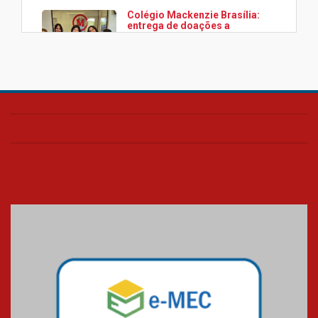
Colégio Mackenzie Brasília:
entrega de doações a
associação Viver da Cidade
Estrutural
28.11.2024
Colégio Presbiteriano
Mackenzie Brasília oferece
curso gratuito de inglês para
os funcionários
25.11.2024
XVI Copa España: nado
artístico do Mackenzie de
Brasília conquista um total de
22 medalhas
07.11.2024
Equipe de saltos ornamentais