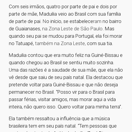
Com seis irmãos, quatro por parte de pai e dois por
parte de mãe, Maduilia veio ao Brasil com sua família
de parte de pai
. N
o início
,
se estabelece
ram
no bairro
de Guaianases
, na Zona Leste de São Paulo
. Mas
quando seu pai se mudou para Portugal, ela foi morar
no Tatuapé,
também na Zona Leste,
com sua tia.
Maduilia contou que era muito feliz na Guiné-Bissau e
quando chegou ao Brasil se sentiu muito sozinha
.
U
ma das razões é a saudade de sua mãe, que ela não
vê desde que saiu de seu país natal. Ela destacou que
pretende voltar para Guiné-Bissau e que não deseja
permanecer no Brasil. “Posso vir para o Brasil para
passar férias, visitar amigos, mas morar aqui a vida
inteira, não quero isso
.
Quero voltar para minha terra”.
Ela também ressaltou a influência que a música
brasileira tem em seu país natal. “Tem pessoas que