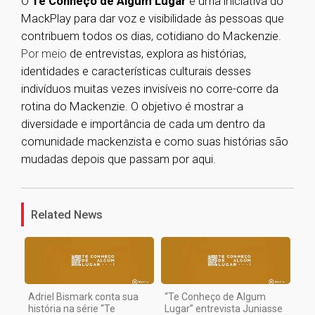
O
Te Conheço de Algum Lugar
é uma iniciativa do
MackPlay para dar voz e visibilidade às pessoas que
contribuem todos os dias, cotidiano do Mackenzie.
Por meio
de entrevistas, explora as histórias,
identidades e características culturais desses
indivíduos muitas vezes invisíveis no corre-corre da
rotina do Mackenzie. O objetivo é mostrar a
diversidade e importância de cada um dentro da
comunidade mackenzista e como suas histórias são
mudadas depois que passam por aqui.
1
Related News
Adriel Bismark conta sua
“Te Conheço de Algum
história na série “Te
Lugar” entrevista Juniasse