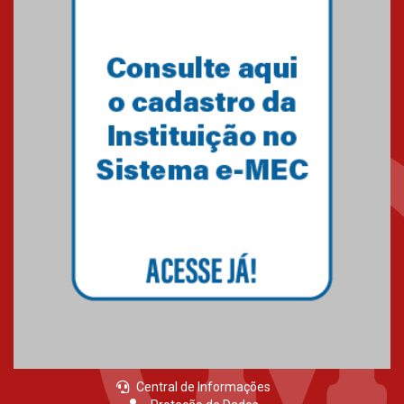
do Mackenzie Brasília
conquista 20 medalhas de ouro
na Copinha Brasil
05.11.2024
Gravação do projeto “Mais de
31 mil vozes com a Palavra” é
realizado no Colégio
Mackenzie Brasília
25.10.2024
Estudantes do Mackenzie
Brasília conquistam medalhas
em importantes competições
de Matemática
04.10.2024
Central de Informações