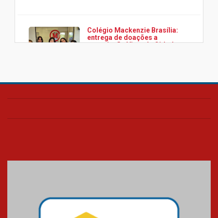
Colégio Mackenzie Brasília:
entrega de doações a
associação Viver da Cidade
Estrutural
28.11.2024
Colégio Presbiteriano
Mackenzie Brasília oferece
curso gratuito de inglês para
os funcionários
25.11.2024
XVI Copa España: nado
artístico do Mackenzie de
Brasília conquista um total de
22 medalhas
07.11.2024