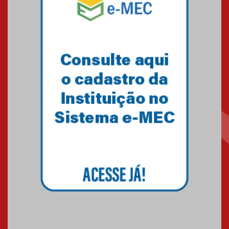
Equipe de saltos ornamentais
do Mackenzie Brasília
conquista 20 medalhas de ouro
na Copinha Brasil
05.11.2024
Gravação do projeto “Mais de
31 mil vozes com a Palavra” é
realizado no Colégio
Mackenzie Brasília
25.10.2024
Estudantes do Mackenzie
Brasília conquistam medalhas
em importantes competições
de Matemática
04.10.2024