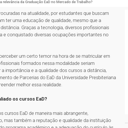
 a relevância da Graduação EaD no Mercado de Trabalho?
ocuradas na atualidade, por estudantes que buscam
ejam ter uma educação de qualidade, mesmo que a
 distância. Graças a tecnologia, diversos profissionais
ia e conquistado diversas ocupações importantes no
perceber um certo temor na hora de se matricular em
ofissionais formados nessa modalidade seriam
 a importância e a qualidade dos cursos a distância,
nto de Parcerias do EaD da Universidade Presbiteriana
reender melhor essa realidade.
aliado os cursos EaD?
os cursos EaD de maneira mais abrangente,
, mas também a reputação e qualidade da instituição
e do programa acadêmico e a adequação do currículo às