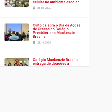
celular no ambiente escolar
31.01.2025
Culto celebra o Dia de Ações
de Graças no Colégio
Presbiteriano Mackenzie
Brasília
29.11.2024
Colégio Mackenzie Brasília:
entrega de doações a
associação Viver da Cidade
Estrutural
28.11.2024
Colégio Presbiteriano
Mackenzie Brasília oferece
curso gratuito de inglês para
os funcionários
25.11.2024