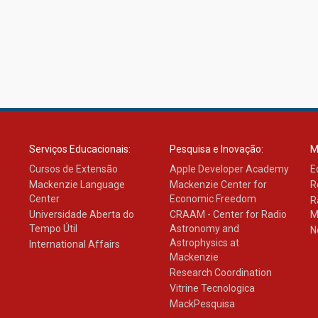
Serviços Educacionais:
Pesquisa e Inovação:
M
Cursos de Extensão
Apple Developer Academy
E
Mackenzie Language
Mackenzie Center for
R
Center
Economic Freedom
R
Universidade Aberta do
CRAAM - Center for Radio
M
Tempo Útil
Astronomy and
N
Astrophysics at
International Affairs
Mackenzie
Research Coordination
Vitrine Tecnologica
MackPesquisa