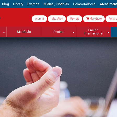
Blog
Library
Eventos
Mídias / Notícias
Colaboradores
Atendimen
a
Alumni
MackPlay
Revista
MackStore
Portal 
Ensino
Matrícula
Ensino
Internacional