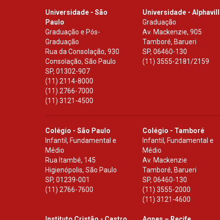
Universidade - São
Universidade - Alphavil
Paulo
Graduação
Graduação e Pós-
Av. Mackenzie, 905
Graduação
Tamboré, Barueri
Rua da Consolação, 930
SP
,
06460-130
Consolação, São Paulo
(11) 3555-2181/2159
SP
,
01302-907
(11) 2114-8000
(11) 2766-7000
(11) 3121-4500
Colégio - São Paulo
Colégio - Tamboré
Infantil, Fundamental e
Infantil, Fundamental e
Médio
Médio
Rua Itambé, 145
Av. Mackenzie
Higienópolis, São Paulo
Tamboré, Barueri
SP
,
01239-001
SP
,
06460-130
(11) 2766-7600
(11) 3555-2000
(11) 3121-4600
Instituto Cristão - Castro
Agnes – Recife