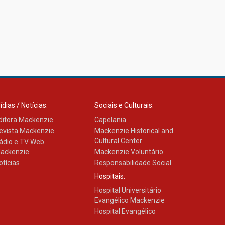
Estudantes do Mackenzie
Brasília conquistam
medalhas em importantes
competições de Matemática
04.10.2024
ídias / Notícias:
Sociais e Culturais:
ditora Mackenzie
Capelania
evista Mackenzie
Mackenzie Historical and
Cultural Center
ádio e TV Web
ackenzie
Mackenzie Voluntário
otícias
Responsabilidade Social
Hospitais:
Hospital Universitário
Evangélico Mackenzie
Hospital Evangélico