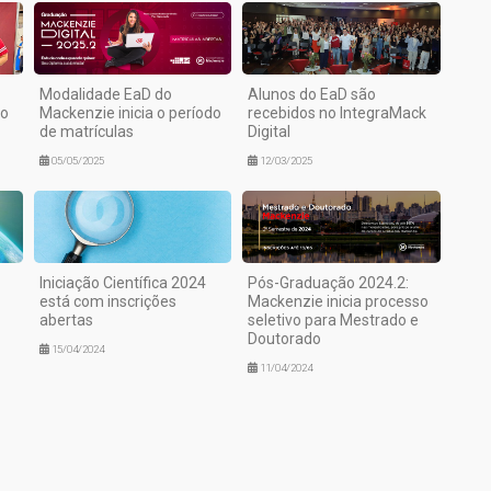
Modalidade EaD do
Alunos do EaD são
do
Mackenzie inicia o período
recebidos no IntegraMack
de matrículas
Digital
05/05/2025
12/03/2025
Iniciação Científica 2024
Pós-Graduação 2024.2:
está com inscrições
Mackenzie inicia processo
abertas
seletivo para Mestrado e
Doutorado
15/04/2024
11/04/2024