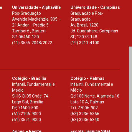
le
Universidade - Alphaville
Universidade - Campinas
Pós-Graduação
Graduação e Pós-
Avenida Mackenzie, 905 –
Graduação
2º Andar – Prédio 5
Av. Brasil, 1220
Tamboré , Barueri
Jd. Guanabara, Campinas
SP
,
06460-130
SP
,
13073-148
(11) 3555-2048/2022.
(19) 3211-4100
Colégio - Brasília
Colégio - Palmas
Infantil, Fundamental e
Infantil, Fundamental e
Médio
Médio
SHIS Ql 05 Chác. 74
Qd.108 Norte, Alameda 16
Lago Sul, Brasília
Lote 10 A, Palmas
DF
,
71600-500
TO
,
77006-902
(61) 2106-9000
(63) 3236-5366
(61) 3521-9000
(63) 3236-5340
Agnes – Recife
Escola Técnica Vital