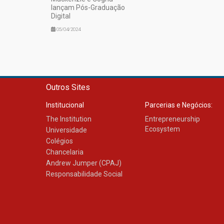
lançam Pós-Graduação
Digital
05/04/2024
Outros Sites
Institucional
Parcerias e Negócios:
The Institution
Entrepreneurship
Ecosystem
Universidade
Colégios
Chancelaria
Andrew Jumper (CPAJ)
Responsabilidade Social