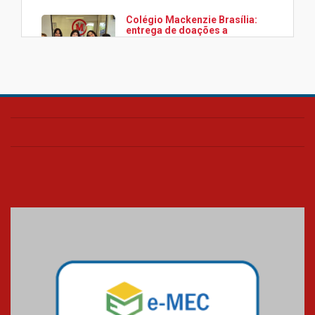
Colégio Mackenzie Brasília:
entrega de doações a
associação Viver da Cidade
Estrutural
28.11.2024
Colégio Presbiteriano
Mackenzie Brasília oferece
curso gratuito de inglês para
os funcionários
25.11.2024
XVI Copa España: nado
artístico do Mackenzie de
Brasília conquista um total de
22 medalhas
07.11.2024
Equipe de saltos ornamentais