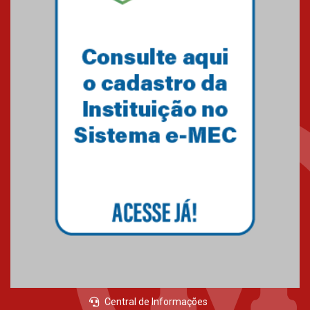
do Mackenzie Brasília
conquista 20 medalhas de ouro
na Copinha Brasil
05.11.2024
Gravação do projeto “Mais de
31 mil vozes com a Palavra” é
realizado no Colégio
Mackenzie Brasília
25.10.2024
Estudantes do Mackenzie
Brasília conquistam medalhas
em importantes competições
de Matemática
04.10.2024
Central de Informações