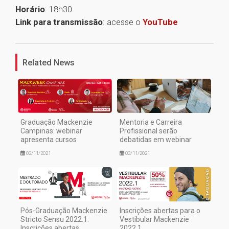
Horário
: 18h30
Link para transmissão
: acesse o
YouTube
1
Related News
Graduação Mackenzie
Mentoria e Carreira
Campinas: webinar
Profissional serão
apresenta cursos
debatidas em webinar
03/11/2021
03/11/2021
Pós-Graduação Mackenzie
Inscrições abertas para o
Stricto Sensu 2022.1:
Vestibular Mackenzie
Inscrições abertas
2022.1