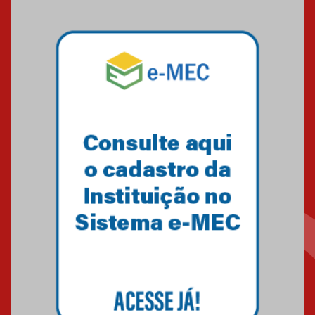
Brasília conquista um total de
22 medalhas
07.11.2024
Equipe de saltos ornamentais
do Mackenzie Brasília
conquista 20 medalhas de ouro
na Copinha Brasil
05.11.2024
Gravação do projeto “Mais de
31 mil vozes com a Palavra” é
realizado no Colégio
Mackenzie Brasília
25.10.2024
Estudantes do Mackenzie
Brasília conquistam medalhas
em importantes competições
de Matemática