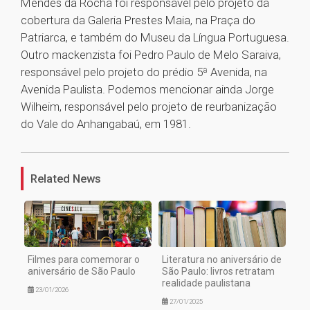
Mendes da Rocha foi responsável pelo projeto da
cobertura da Galeria Prestes Maia, na Praça do
Patriarca, e também do Museu da Língua Portuguesa.
Outro mackenzista foi Pedro Paulo de Melo Saraiva,
responsável pelo projeto do prédio 5ª Avenida, na
Avenida Paulista. Podemos mencionar ainda Jorge
Wilheim, responsável pelo projeto de reurbanização
do Vale do Anhangabaú, em 1981.
1
Related News
Filmes para comemorar o
Literatura no aniversário de
aniversário de São Paulo
São Paulo: livros retratam
realidade paulistana
23/01/2026
27/01/2025