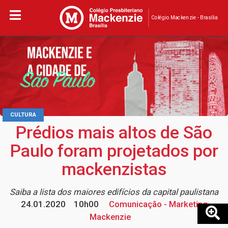
Colégio Mackenzie - Brasília
CULTURA
Prédios mais altos de São
Paulo foram projetados por
mackenzistas
Saiba a lista dos maiores edifícios da capital paulistana
24.01.2020
10h00
Comunicação - Marketing
Mackenzie