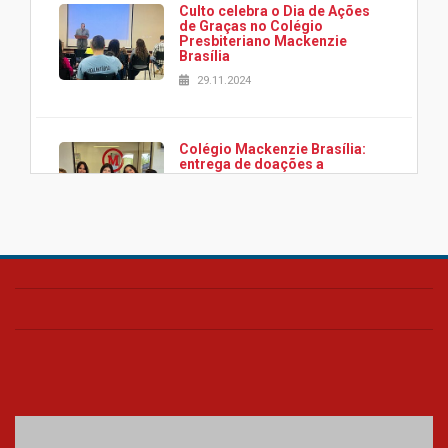
Culto celebra o Dia de Ações
de Graças no Colégio
Presbiteriano Mackenzie
Brasília
29.11.2024
Colégio Mackenzie Brasília:
entrega de doações a
associação Viver da Cidade
Estrutural
28.11.2024
Colégio Presbiteriano
Mackenzie Brasília oferece
curso gratuito de inglês para
os funcionários
25.11.2024
XVI Copa España: nado
artístico do Mackenzie de