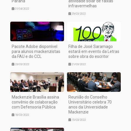
Paraná
atividade solar de faixas
infravermelhas
01/04/2022
29/03/2022
Pacote Adobe disponível
Filha de José Saramago
para alunos mackenzistas
estará em evento da Letras
da FAU e do CCL
sobre obra do escritor
23/03/2022
21/03/2022
Mackenzie Brasília assina
Reunião do Conselho
convênio de colaboração
Universitário celebra 70
com Defensoria Pública
anos da Universidade
Mackenzie
18/03/2022
15/03/2022