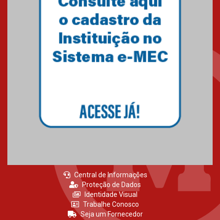
Gravação do projeto “Mais de
31 mil vozes com a Palavra” é
realizado no Colégio
Mackenzie Brasília
25.10.2024
Estudantes do Mackenzie
Brasília conquistam medalhas
em importantes competições
de Matemática
04.10.2024
Central de Informações
Proteção de Dados
Identidade Visual
Trabalhe Conosco
Seja um Fornecedor