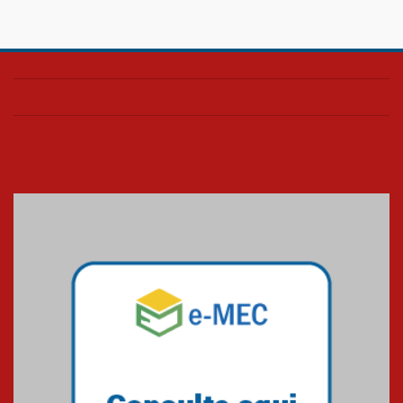
28.11.2024
Colégio Presbiteriano
Mackenzie Brasília oferece
curso gratuito de inglês para
os funcionários
25.11.2024
XVI Copa España: nado
artístico do Mackenzie de
Brasília conquista um total de
22 medalhas
07.11.2024
Equipe de saltos ornamentais
do Mackenzie Brasília
conquista 20 medalhas de ouro
na Copinha Brasil
05.11.2024