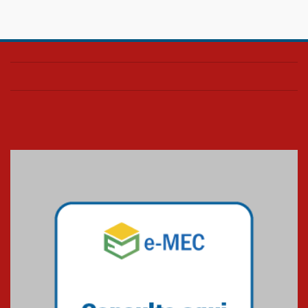
28.11.2024
Colégio Presbiteriano
Mackenzie Brasília oferece
curso gratuito de inglês para
os funcionários
25.11.2024
XVI Copa España: nado
artístico do Mackenzie de
Brasília conquista um total de
22 medalhas
07.11.2024
Equipe de saltos ornamentais
do Mackenzie Brasília
conquista 20 medalhas de ouro
na Copinha Brasil
05.11.2024