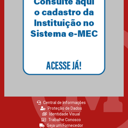
Gravação do projeto “Mais de
31 mil vozes com a Palavra” é
realizado no Colégio
Mackenzie Brasília
25.10.2024
Estudantes do Mackenzie
Brasília conquistam medalhas
em importantes competições
de Matemática
04.10.2024
Central de Informações
Proteção de Dados
Identidade Visual
Trabalhe Conosco
Seja um Fornecedor