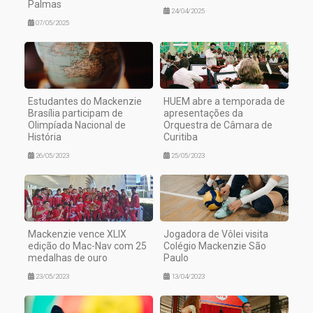
Palmas
24/04/2025
07/05/2025
Estudantes do Mackenzie
HUEM abre a temporada de
Brasília participam de
apresentações da
Olimpíada Nacional de
Orquestra de Câmara de
História
Curitiba
26/05/2023
25/05/2023
Mackenzie vence XLIX
Jogadora de Vôlei visita
edição do Mac-Nav com 25
Colégio Mackenzie São
medalhas de ouro
Paulo
23/05/2023
13/04/2023