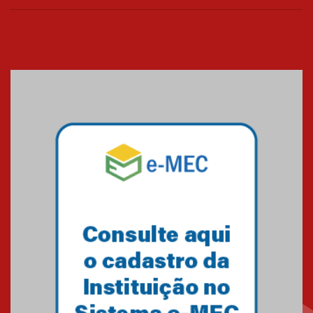
curso gratuito de inglês para
os funcionários
25.11.2024
XVI Copa España: nado
artístico do Mackenzie de
Brasília conquista um total de
22 medalhas
07.11.2024
Equipe de saltos ornamentais
do Mackenzie Brasília
conquista 20 medalhas de ouro
na Copinha Brasil
05.11.2024
Gravação do projeto “Mais de
31 mil vozes com a Palavra” é
realizado no Colégio
Mackenzie Brasília