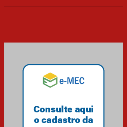
Colégio Presbiteriano
Mackenzie Brasília oferece
curso gratuito de inglês para
os funcionários
25.11.2024
XVI Copa España: nado
artístico do Mackenzie de
Brasília conquista um total de
22 medalhas
07.11.2024
Equipe de saltos ornamentais
do Mackenzie Brasília
conquista 20 medalhas de ouro
na Copinha Brasil
05.11.2024
Gravação do projeto “Mais de