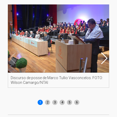
Discurso de posse de Marco Tullio Vasconcelos. FOTO:
No
Wilson Camargo/NTAI
po
1
2
3
4
5
6