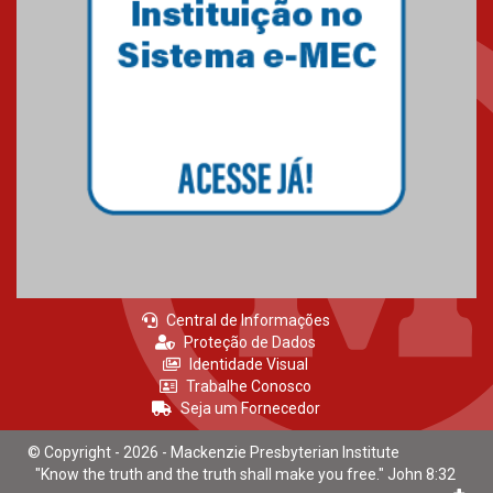
31 mil vozes com a Palavra” é
realizado no Colégio
Mackenzie Brasília
25.10.2024
Estudantes do Mackenzie
Brasília conquistam medalhas
em importantes competições
de Matemática
04.10.2024
Central de Informações
Proteção de Dados
Identidade Visual
Trabalhe Conosco
Seja um Fornecedor
© Copyright - 2026 - Mackenzie Presbyterian Institute
"Know the truth and the truth shall make you free." John 8:32