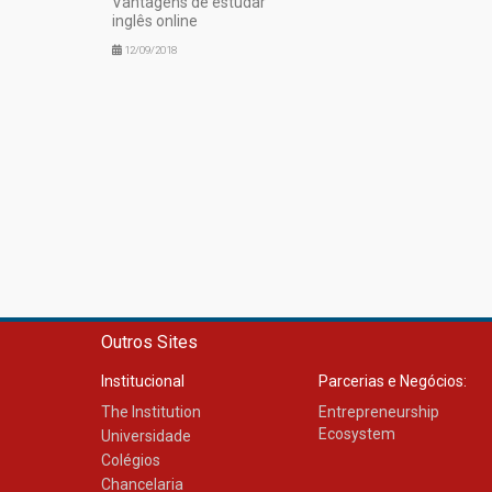
Vantagens de estudar
inglês online
12/09/2018
Outros Sites
Institucional
Parcerias e Negócios:
The Institution
Entrepreneurship
Ecosystem
Universidade
Colégios
Chancelaria