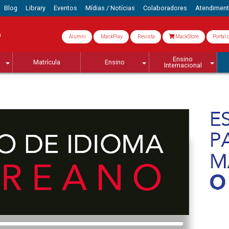
Blog
Library
Eventos
Mídias / Notícias
Colaboradores
Atendimen
a
Alumni
MackPlay
Revista
MackStore
Portal 
Ensino
Matrícula
Ensino
Internacional