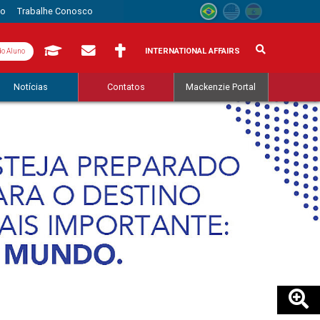
to
Trabalhe Conosco
INTERNATIONAL AFFAIRS
do Aluno
Notícias
Contatos
Mackenzie Portal