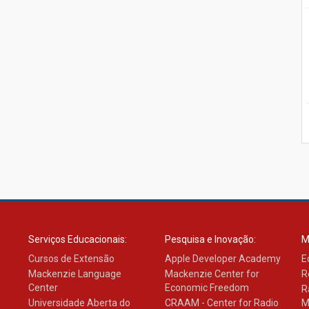
Serviços Educacionais:
Pesquisa e Inovação:
M
Cursos de Extensão
Apple Developer Academy
E
Mackenzie Language
Mackenzie Center for
R
Center
Economic Freedom
R
Universidade Aberta do
CRAAM - Center for Radio
M