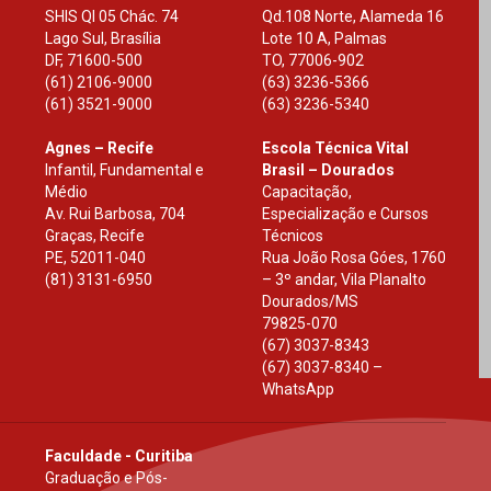
SHIS Ql 05 Chác. 74
Qd.108 Norte, Alameda 16
Lago Sul, Brasília
Lote 10 A, Palmas
DF
,
71600-500
TO
,
77006-902
(61) 2106-9000
(63) 3236-5366
(61) 3521-9000
(63) 3236-5340
Agnes – Recife
Escola Técnica Vital
Infantil, Fundamental e
Brasil – Dourados
Médio
Capacitação,
Av. Rui Barbosa, 704
Especialização e Cursos
Graças, Recife
Técnicos
PE
,
52011-040
Rua João Rosa Góes, 1760
(81) 3131-6950
– 3º andar, Vila Planalto
Dourados
/
MS
79825-070
(67) 3037-8343
(67) 3037-8340 –
WhatsApp
Faculdade - Curitiba
Graduação e Pós-