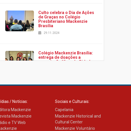
Culto celebra o Dia de Ações
de Graças no Colégio
Presbiteriano Mackenzie
Brasília
29.11.2024
Colégio Mackenzie Brasília:
entrega de doações a
associação Viver da Cidade
Estrutural
28.11.2024
Colégio Presbiteriano
Mackenzie Brasília oferece
ídias / Notícias:
Sociais e Culturais:
curso gratuito de inglês para
os funcionários
ditora Mackenzie
Capelania
25.11.2024
evista Mackenzie
Mackenzie Historical and
Cultural Center
ádio e TV Web
ackenzie
Mackenzie Voluntário