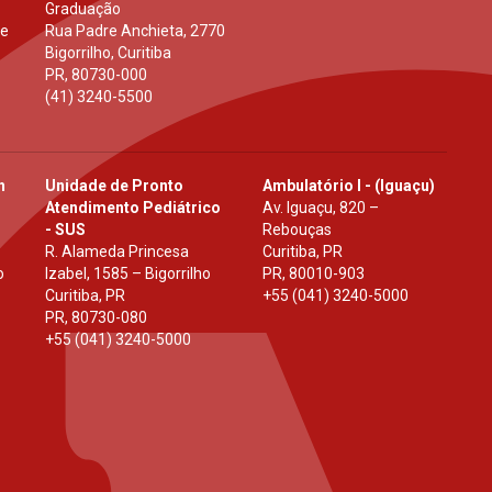
Graduação
 e
Rua Padre Anchieta, 2770
Bigorrilho, Curitiba
PR
,
80730-000
(41) 3240-5500
h
Unidade de Pronto
Ambulatório I - (Iguaçu)
Atendimento Pediátrico
Av. Iguaçu, 820 –
- SUS
Rebouças
R. Alameda Princesa
Curitiba, PR
o
Izabel, 1585 – Bigorrilho
PR
,
80010-903
Curitiba, PR
+55 (041) 3240-5000
PR
,
80730-080
+55 (041) 3240-5000