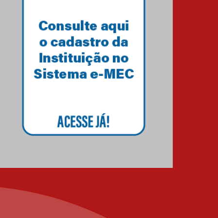
Brasília conquistam
medalhas em importantes
competições de Matemática
04.10.2024