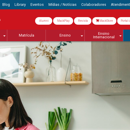
Blog
Library
Eventos
Mídias / Notícias
Colaboradores
Atendimen
a
Alumni
MackPlay
Revista
MackStore
Portal 
Ensino
Matrícula
Ensino
Internacional