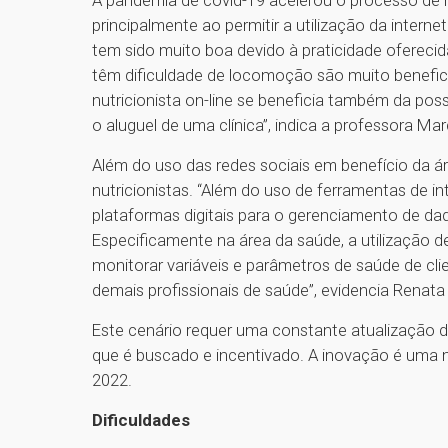
A pandemia de covid-19 acelerou o processo de m
principalmente ao permitir a utilização da interne
tem sido muito boa devido à praticidade oferecid
têm dificuldade de locomoção são muito benefici
nutricionista on-line se beneficia também da pos
o aluguel de uma clínica”, indica a professora Mar
Além do uso das redes sociais em benefício da á
nutricionistas. “Além do uso de ferramentas de int
plataformas digitais para o gerenciamento de da
Especificamente na área da saúde, a utilização de
monitorar variáveis e parâmetros de saúde de cl
demais profissionais de saúde”, evidencia Renata 
Este cenário requer uma constante atualização d
que é buscado e incentivado. A inovação é uma
2022.
Dificuldades