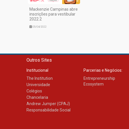
Mackenzie Campinas abre
inscrições para vestibular
2022.2
05/04/2022
Outros Sites
Institucional
Parcerias e Negócios:
The Institution
Entrepreneurship
Ecosystem
Universidade
Colégios
Chancelaria
Andrew Jumper (CPAJ)
Responsabilidade Social