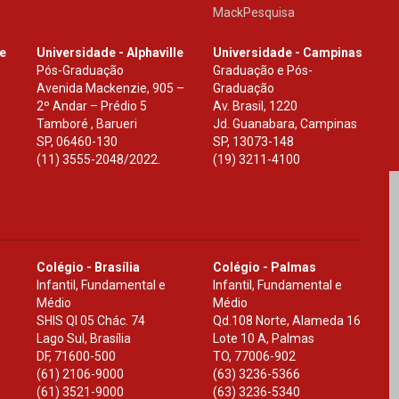
MackPesquisa
le
Universidade - Alphaville
Universidade - Campinas
Pós-Graduação
Graduação e Pós-
Avenida Mackenzie, 905 –
Graduação
2º Andar – Prédio 5
Av. Brasil, 1220
Tamboré , Barueri
Jd. Guanabara, Campinas
SP
,
06460-130
SP
,
13073-148
(11) 3555-2048/2022.
(19) 3211-4100
Colégio - Brasília
Colégio - Palmas
Infantil, Fundamental e
Infantil, Fundamental e
Médio
Médio
SHIS Ql 05 Chác. 74
Qd.108 Norte, Alameda 16
Lago Sul, Brasília
Lote 10 A, Palmas
DF
,
71600-500
TO
,
77006-902
(61) 2106-9000
(63) 3236-5366
(61) 3521-9000
(63) 3236-5340