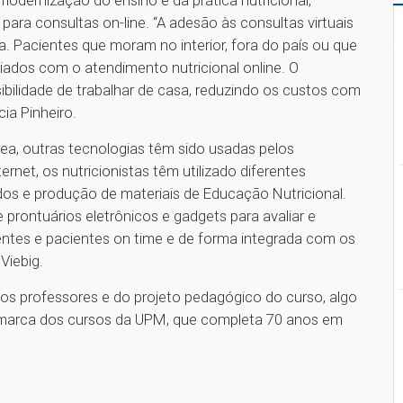
odernização do ensino e da prática nutricional,
t para consultas on-line. “A adesão às consultas virtuais
a. Pacientes que moram no interior, fora do país ou que
ados com o atendimento nutricional online. O
sibilidade de trabalhar de casa, reduzindo os custos com
cia Pinheiro.
rea, outras tecnologias têm sido usadas pelos
ernet, os nutricionistas têm utilizado diferentes
dos e produção de materiais de Educação Nutricional.
 prontuários eletrônicos e gadgets para avaliar e
ientes e pacientes on time e de forma integrada com os
Viebig.
os professores e do projeto pedagógico do curso, algo
 marca dos cursos da UPM, que completa 70 anos em