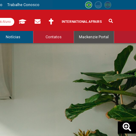
to
Trabalhe Conosco
INTERNATIONAL AFFAIRS
do Aluno
Notícias
Contatos
Mackenzie Portal