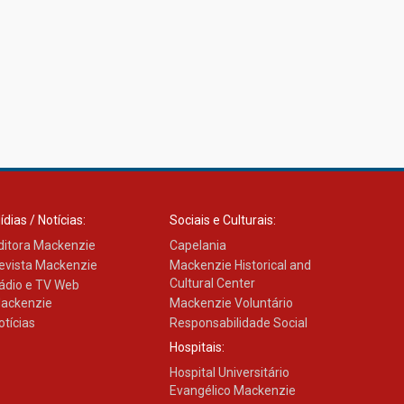
Brasília conquistam
medalhas em importantes
competições de Matemática
04.10.2024
ídias / Notícias:
Sociais e Culturais:
ditora Mackenzie
Capelania
evista Mackenzie
Mackenzie Historical and
Cultural Center
ádio e TV Web
ackenzie
Mackenzie Voluntário
otícias
Responsabilidade Social
Hospitais:
Hospital Universitário
Evangélico Mackenzie