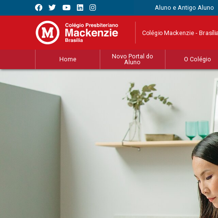
Aluno e Antigo Aluno
Colégio Mackenzie - Brasíli
Novo Portal do
Home
O Colégio
Aluno