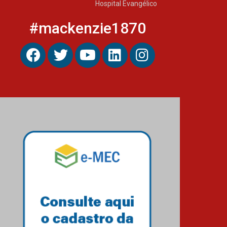
Hospital Evangélico
#mackenzie1870