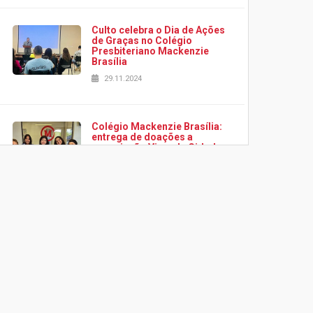
Culto celebra o Dia de Ações
de Graças no Colégio
Presbiteriano Mackenzie
Brasília
29.11.2024
Colégio Mackenzie Brasília:
entrega de doações a
associação Viver da Cidade
Estrutural
28.11.2024
Colégio Presbiteriano
Mackenzie Brasília oferece
curso gratuito de inglês para
os funcionários
25.11.2024