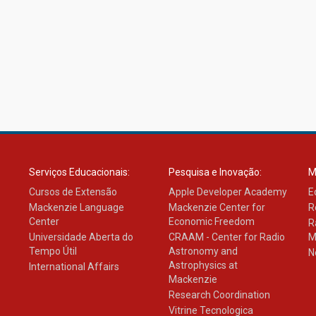
Serviços Educacionais:
Pesquisa e Inovação:
M
Cursos de Extensão
Apple Developer Academy
E
Mackenzie Language
Mackenzie Center for
R
Center
Economic Freedom
R
Universidade Aberta do
CRAAM - Center for Radio
M
Tempo Útil
Astronomy and
N
Astrophysics at
International Affairs
Mackenzie
Research Coordination
Vitrine Tecnologica