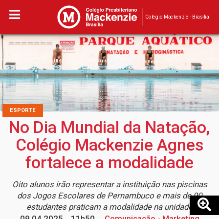
Colégio Mackenzie - Brasília
ESPORTE
No Dia Mundial da Natação,
Colégio Mackenzie Agnes
fortalece a modalidade
Oito alunos irão representar a instituição nas piscinas
dos Jogos Escolares de Pernambuco e mais de 90
estudantes praticam a modalidade na unidade
09.04.2025
11h50
Comunicação - Marketing