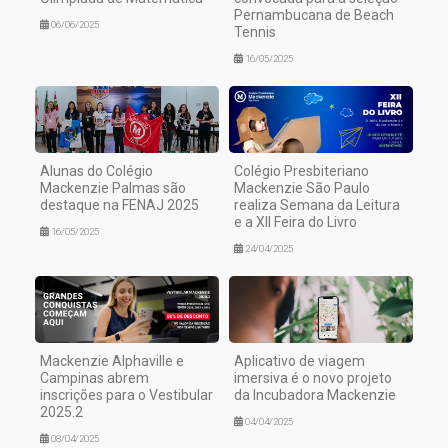
Pernambucana de Beach
06/06/2025
Tennis
16/05/2025
Alunas do Colégio
Colégio Presbiteriano
Mackenzie Palmas são
Mackenzie São Paulo
destaque na FENAJ 2025
realiza Semana da Leitura
e a XII Feira do Livro
16/05/2025
24/04/2025
Mackenzie Alphaville e
Aplicativo de viagem
Campinas abrem
imersiva é o novo projeto
inscrições para o Vestibular
da Incubadora Mackenzie
2025.2
04/04/2025
08/04/2025