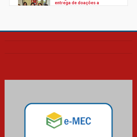
entrega de doações a
associação Viver da Cidade
Estrutural
28.11.2024
Colégio Presbiteriano
Mackenzie Brasília oferece
curso gratuito de inglês para
os funcionários
25.11.2024
XVI Copa España: nado
artístico do Mackenzie de
Brasília conquista um total de
22 medalhas
07.11.2024
Equipe de saltos ornamentais
do Mackenzie Brasília
conquista 20 medalhas de ouro