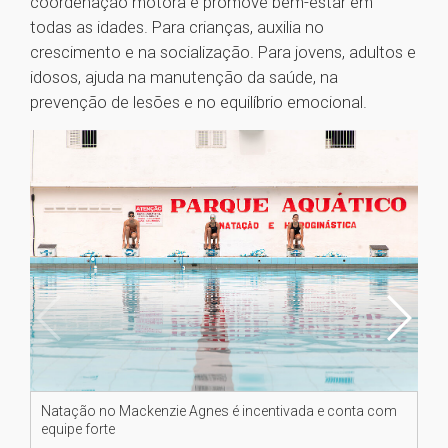
coordenação motora e promove bem-estar em
todas as idades. Para crianças, auxilia no
crescimento e na socialização. Para jovens, adultos e
idosos, ajuda na manutenção da saúde, na
prevenção de lesões e no equilíbrio emocional.
Natação no Mackenzie Agnes é incentivada e conta com
Na
equipe forte
equ