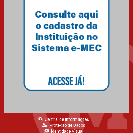
na Copinha Brasil
05.11.2024
Gravação do projeto “Mais de
31 mil vozes com a Palavra” é
realizado no Colégio
Mackenzie Brasília
25.10.2024
Estudantes do Mackenzie
Brasília conquistam medalhas
em importantes competições
de Matemática
04.10.2024
Central de Informações
Proteção de Dados
Identidade Visual