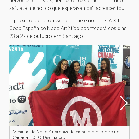
nervosas, sim. Mas, demos o nosso melhor. E tudo
saiu até melhor do que esperávamos”, acrescentou.
O próximo compromisso do time é no Chile. A XIII
Copa España de Nado Artístico acontecerá dos dias
23 a 27 de outubro, em Santiago.
Meninas do Nado Sincronizado disputaram torneio no
Vit
Canadá. FOTO: Divulgação
no