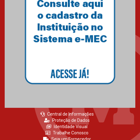
Gravação do projeto “Mais de
31 mil vozes com a Palavra” é
realizado no Colégio
Mackenzie Brasília
25.10.2024
Estudantes do Mackenzie
Brasília conquistam medalhas
em importantes competições
de Matemática
04.10.2024
Central de Informações
Proteção de Dados
Identidade Visual
Trabalhe Conosco
Seja um Fornecedor