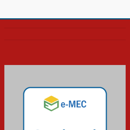
Estrutural
28.11.2024
Colégio Presbiteriano
Mackenzie Brasília oferece
curso gratuito de inglês para
os funcionários
25.11.2024
XVI Copa España: nado
artístico do Mackenzie de
Brasília conquista um total de
22 medalhas
07.11.2024
Equipe de saltos ornamentais
do Mackenzie Brasília
conquista 20 medalhas de ouro
na Copinha Brasil
05.11.2024