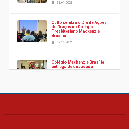
31.01.2025
Culto celebra o Dia de Ações
de Graças no Colégio
Presbiteriano Mackenzie
Brasília
29.11.2024
Colégio Mackenzie Brasília:
entrega de doações a
associação Viver da Cidade
Estrutural
28.11.2024
Colégio Presbiteriano
Mackenzie Brasília oferece
curso gratuito de inglês para
os funcionários
25.11.2024