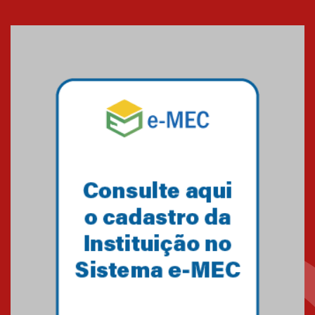
XVI Copa España: nado
artístico do Mackenzie de
Brasília conquista um total de
22 medalhas
07.11.2024
Equipe de saltos ornamentais
do Mackenzie Brasília
conquista 20 medalhas de ouro
na Copinha Brasil
05.11.2024
Gravação do projeto “Mais de
31 mil vozes com a Palavra” é
realizado no Colégio
Mackenzie Brasília
25.10.2024