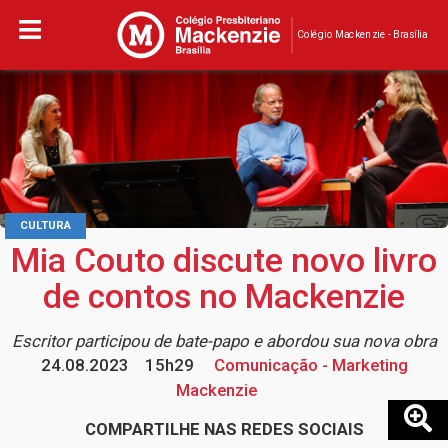
Colégio Mackenzie - Brasília
CULTURA
Mia Couto discute novo livro
de contos no Mackenzie
Escritor participou de bate-papo e abordou sua nova obra
24.08.2023
15h29
Comunicação - Marketing
Mackenzie
COMPARTILHE NAS REDES SOCIAIS