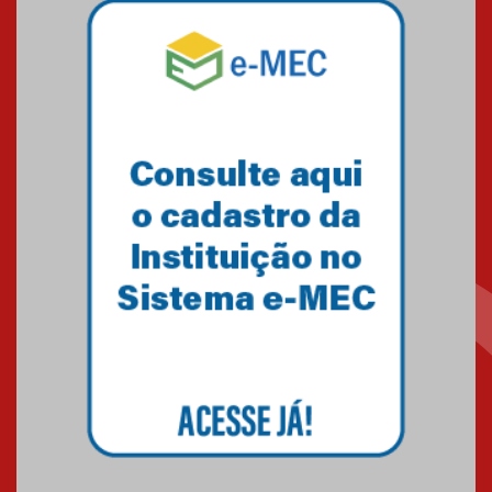
07.11.2024
Equipe de saltos ornamentais
do Mackenzie Brasília
conquista 20 medalhas de ouro
na Copinha Brasil
05.11.2024
Gravação do projeto “Mais de
31 mil vozes com a Palavra” é
realizado no Colégio
Mackenzie Brasília
25.10.2024
Estudantes do Mackenzie
Brasília conquistam medalhas
em importantes competições
de Matemática
04.10.2024