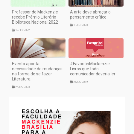
Professor do Mackenzie
A arte deve abraçar o
recebe Prêmio Literário
pensamento crítico
Biblioteca Nacional 2022
10/07/2020
19/10/2022
Evento aponta
#FavoriteiMackenzie:
necessidade de mudanças
Livros que todo
na forma de se fazer
comunicador deveria ler
Literatura
24/06/2019
26/06/2020