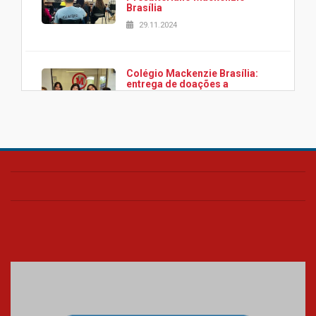
Brasília
29.11.2024
Colégio Mackenzie Brasília:
entrega de doações a
associação Viver da Cidade
Estrutural
28.11.2024
Colégio Presbiteriano
Mackenzie Brasília oferece
curso gratuito de inglês para
os funcionários
25.11.2024
XVI Copa España: nado
artístico do Mackenzie de
Brasília conquista um total de
22 medalhas